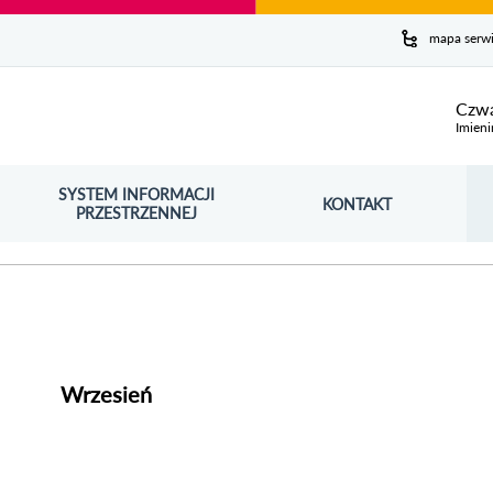
y serwis
mapa serw
ej
Czwa
Imieni
SYSTEM INFORMACJI
Szuk
KONTAKT
OŚNIK OTWORZY SIĘ W NOWYM OKNIE
PRZESTRZENNEJ
Wy
Wrzesień