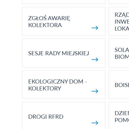
RZĄ
ZGŁOŚ AWARIĘ
INWE
KOLEKTORA
LOK
SOLA
SESJE RADY MIEJSKIEJ
BIO
EKOLOGICZNY DOM -
BOIS
KOLEKTORY
DZI
DROGI RFRD
POM