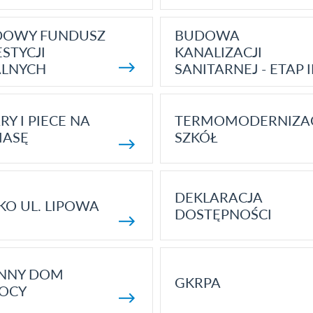
DOWY FUNDUSZ
BUDOWA
STYCJI
KANALIZACJI
ALNYCH
SANITARNEJ - ETAP I
RY I PIECE NA
TERMOMODERNIZA
MASĘ
SZKÓŁ
DEKLARACJA
KO UL. LIPOWA
DOSTĘPNOŚCI
ENNY DOM
GKRPA
OCY