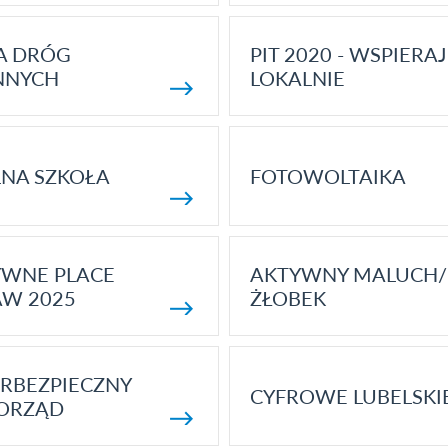
A DRÓG
PIT 2020 - WSPIERAJ
NNYCH
LOKALNIE
NA SZKOŁA
FOTOWOLTAIKA
YWNE PLACE
AKTYWNY MALUCH/
AW 2025
ŻŁOBEK
RBEZPIECZNY
CYFROWE LUBELSKI
ORZĄD