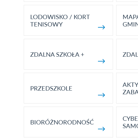
LODOWISKO / KORT
MAP
TENISOWY
GMI
ZDALNA SZKOŁA +
ZDAL
AKT
PRZEDSZKOLE
ZAB
CYBE
BIORÓŻNORODNOŚĆ
SAM