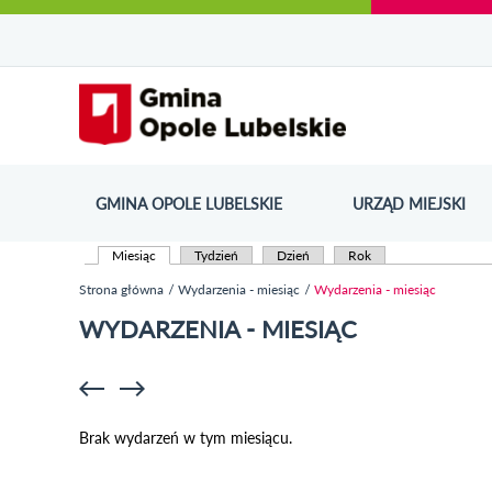
Urząd Miejski w Opolu Lubelskim - oficjaln
Przejdź
Przejdź
Przejdź do
Przejdź do
Przejdź do
Przejdź
Przejdź do
Przejdź
Przejdź
do
do
wyszukiwarki
ścieżki
kategorii
do
kalendarza
do
do
Przejdź do strony startow
mapy
menu
nawigacyjnej
aktualności
treści
wydarzeń
galerii
stopki
strony
zdjęć
GMINA OPOLE LUBELSKIE
URZĄD MIEJSKI
ODN
Miesiąc
(aktywna karta)
Tydzień
Dzień
Rok
Karty podstawowe
Strona główna
Wydarzenia - miesiąc
Wydarzenia - miesiąc
Jesteś tutaj
WYDARZENIA - MIESIĄC
Brak wydarzeń w tym miesiącu.