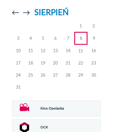
SIERPIEŃ
Przejdź do
Przejdź do
poprzedniego
poprzedniego
miesiąca
miesiąca
1
2
3
4
5
6
7
8
9
10
11
12
13
14
16
15
17
18
19
20
21
22
23
24
25
26
27
28
29
30
31
Kino Opolanka
OCK