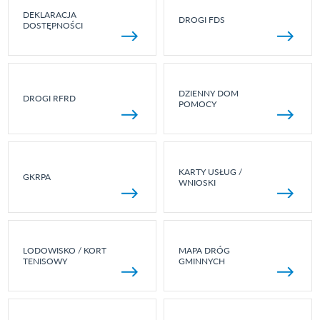
DEKLARACJA
DROGI FDS
DOSTĘPNOŚCI
DZIENNY DOM
DROGI RFRD
POMOCY
KARTY USŁUG /
GKRPA
WNIOSKI
LODOWISKO / KORT
MAPA DRÓG
TENISOWY
GMINNYCH