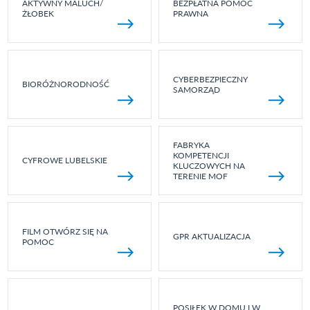
AKTYWNY MALUCH/
BEZPŁATNA POMOC
ŻŁOBEK
PRAWNA
CYBERBEZPIECZNY
BIORÓŻNORODNOŚĆ
SAMORZĄD
FABRYKA
KOMPETENCJI
CYFROWE LUBELSKIE
KLUCZOWYCH NA
TERENIE MOF
FILM OTWÓRZ SIĘ NA
GPR AKTUALIZACJA
POMOC
POSIŁEK W DOMU I W