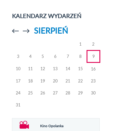
KALENDARZ WYDARZEŃ
SIERPIEŃ
Przejdź do
Przejdź do
poprzedniego
poprzedniego
miesiąca
miesiąca
1
2
3
4
5
6
7
8
9
10
11
12
13
14
15
16
17
18
19
20
21
22
23
24
25
26
27
28
29
30
31
Kino Opolanka