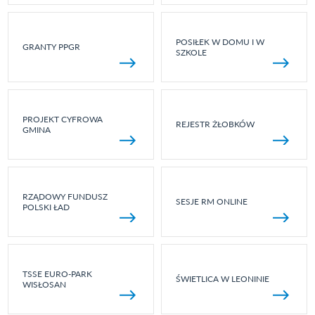
POSIŁEK W DOMU I W
GRANTY PPGR
SZKOLE
PROJEKT CYFROWA
REJESTR ŻŁOBKÓW
GMINA
RZĄDOWY FUNDUSZ
SESJE RM ONLINE
POLSKI ŁAD
TSSE EURO-PARK
ŚWIETLICA W LEONINIE
WISŁOSAN