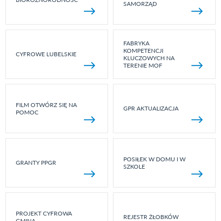
SAMORZĄD
FABRYKA
KOMPETENCJI
CYFROWE LUBELSKIE
KLUCZOWYCH NA
TERENIE MOF
FILM OTWÓRZ SIĘ NA
GPR AKTUALIZACJA
POMOC
POSIŁEK W DOMU I W
GRANTY PPGR
SZKOLE
PROJEKT CYFROWA
REJESTR ŻŁOBKÓW
GMINA