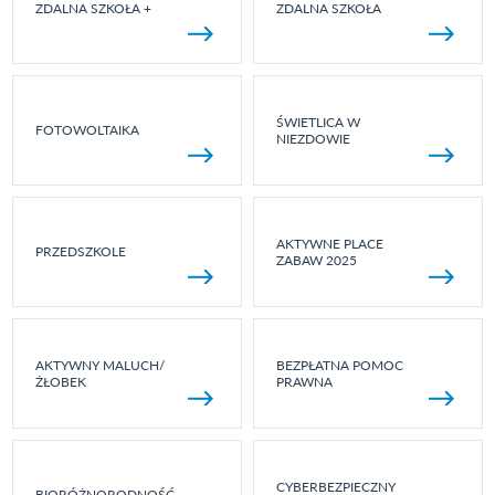
ZDALNA SZKOŁA +
ZDALNA SZKOŁA
ŚWIETLICA W
FOTOWOLTAIKA
NIEZDOWIE
AKTYWNE PLACE
PRZEDSZKOLE
ZABAW 2025
AKTYWNY MALUCH/
BEZPŁATNA POMOC
ŻŁOBEK
PRAWNA
CYBERBEZPIECZNY
BIORÓŻNORODNOŚĆ