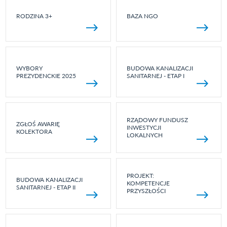
RODZINA 3+
BAZA NGO
WYBORY
BUDOWA KANALIZACJI
PREZYDENCKIE 2025
SANITARNEJ - ETAP I
RZĄDOWY FUNDUSZ
ZGŁOŚ AWARIĘ
INWESTYCJI
KOLEKTORA
LOKALNYCH
PROJEKT:
BUDOWA KANALIZACJI
KOMPETENCJE
SANITARNEJ - ETAP II
PRZYSZŁOŚCI