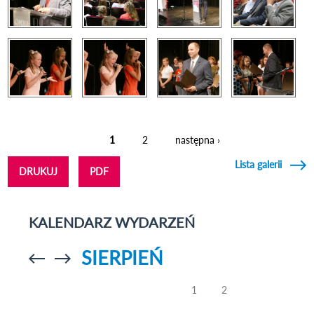
1
2
następna ›
Strony
Lista galerii
DRUKUJ
PDF
KALENDARZ WYDARZEŃ
SIERPIEŃ
Przejdź do
Przejdź do
poprzedniego
poprzedniego
miesiąca
miesiąca
1
2