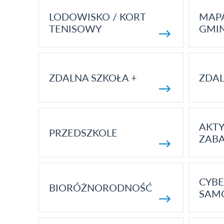
LODOWISKO / KORT
MAP
TENISOWY
GMI
ZDALNA SZKOŁA +
ZDAL
AKT
PRZEDSZKOLE
ZAB
CYBE
BIORÓŻNORODNOŚĆ
SAM