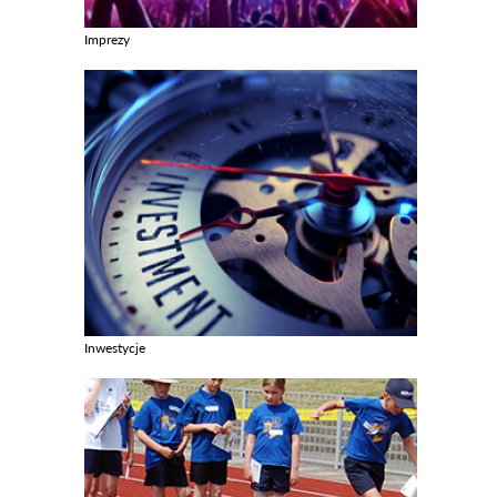
Imprezy
Zobacz galerie w kategori Imprezy
Inwestycje
Zobacz galerie w kategori Inwestycje