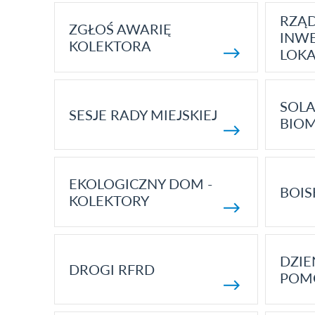
RZĄ
ZGŁOŚ AWARIĘ
INWE
KOLEKTORA
LOK
SOLA
SESJE RADY MIEJSKIEJ
BIO
EKOLOGICZNY DOM -
BOIS
KOLEKTORY
DZI
DROGI RFRD
POM