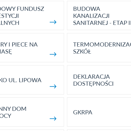
DOWY FUNDUSZ
BUDOWA
STYCJI
KANALIZACJI
ALNYCH
SANITARNEJ - ETAP I
RY I PIECE NA
TERMOMODERNIZA
MASĘ
SZKÓŁ
DEKLARACJA
KO UL. LIPOWA
DOSTĘPNOŚCI
ENNY DOM
GKRPA
OCY