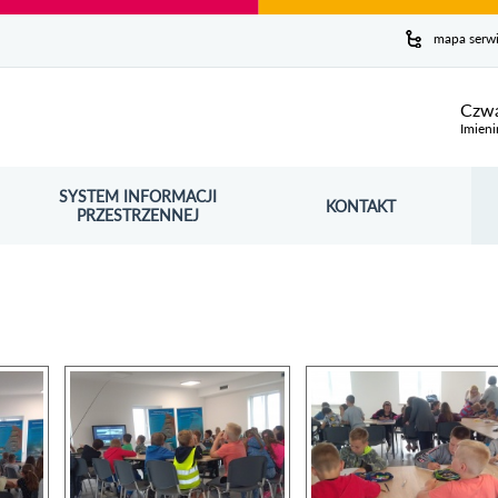
y serwis
mapa serw
ej
Czwa
Imieni
SYSTEM INFORMACJI
Szuk
KONTAKT
OŚNIK OTWORZY SIĘ W NOWYM OKNIE
PRZESTRZENNEJ
Wy