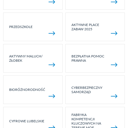
AKTYWNE PLACE
PRZEDSZKOLE
ZABAW 2025
AKTYWNY MALUCH/
BEZPŁATNA POMOC
ŻŁOBEK
PRAWNA
CYBERBEZPIECZNY
BIORÓŻNORODNOŚĆ
SAMORZĄD
FABRYKA
KOMPETENCJI
CYFROWE LUBELSKIE
KLUCZOWYCH NA
TERENIE MOF