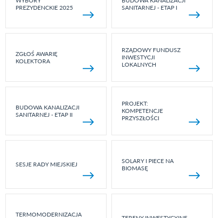
WYBORY
BUDOWA KANALIZACJI
PREZYDENCKIE 2025
SANITARNEJ - ETAP I
RZĄDOWY FUNDUSZ
ZGŁOŚ AWARIĘ
INWESTYCJI
KOLEKTORA
LOKALNYCH
PROJEKT:
BUDOWA KANALIZACJI
KOMPETENCJE
SANITARNEJ - ETAP II
PRZYSZŁOŚCI
SOLARY I PIECE NA
SESJE RADY MIEJSKIEJ
BIOMASĘ
TERMOMODERNIZACJA
TERENY INWESTYCYJNE