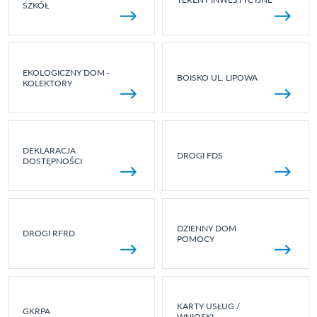
SZKÓŁ
EKOLOGICZNY DOM -
BOISKO UL. LIPOWA
KOLEKTORY
DEKLARACJA
DROGI FDS
DOSTĘPNOŚCI
DZIENNY DOM
DROGI RFRD
POMOCY
KARTY USŁUG /
GKRPA
WNIOSKI