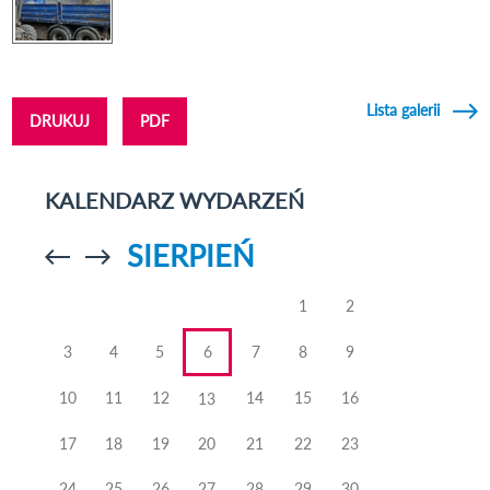
Lista galerii
DRUKUJ
PDF
KALENDARZ WYDARZEŃ
SIERPIEŃ
Przejdź do
Przejdź do
poprzedniego
poprzedniego
miesiąca
miesiąca
1
2
3
4
5
6
7
8
9
10
11
12
14
15
16
13
17
18
19
20
21
22
23
24
25
26
27
28
29
30