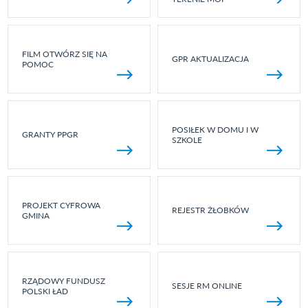
FILM OTWÓRZ SIĘ NA
GPR AKTUALIZACJA
POMOC
POSIŁEK W DOMU I W
GRANTY PPGR
SZKOLE
PROJEKT CYFROWA
REJESTR ŻŁOBKÓW
GMINA
RZĄDOWY FUNDUSZ
SESJE RM ONLINE
POLSKI ŁAD