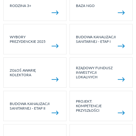
RODZINA 3+
BAZA NGO
WYBORY
BUDOWA KANALIZACJI
PREZYDENCKIE 2025
SANITARNEJ - ETAP I
RZĄDOWY FUNDUSZ
ZGŁOŚ AWARIĘ
INWESTYCJI
KOLEKTORA
LOKALNYCH
PROJEKT:
BUDOWA KANALIZACJI
KOMPETENCJE
SANITARNEJ - ETAP II
PRZYSZŁOŚCI