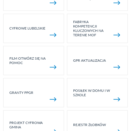
FABRYKA
KOMPETENCJI
CYFROWE LUBELSKIE
KLUCZOWYCH NA
TERENIE MOF
FILM OTWÓRZ SIĘ NA
GPR AKTUALIZACJA
POMOC
POSIŁEK W DOMU I W
GRANTY PPGR
SZKOLE
PROJEKT CYFROWA
REJESTR ŻŁOBKÓW
GMINA