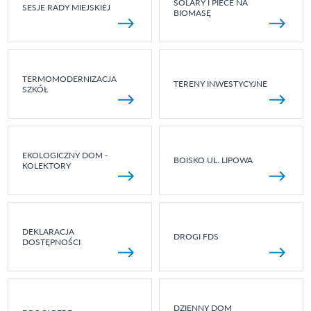
SOLARY I PIECE NA
SESJE RADY MIEJSKIEJ
BIOMASĘ
TERMOMODERNIZACJA
TERENY INWESTYCYJNE
SZKÓŁ
EKOLOGICZNY DOM -
BOISKO UL. LIPOWA
KOLEKTORY
DEKLARACJA
DROGI FDS
DOSTĘPNOŚCI
DZIENNY DOM