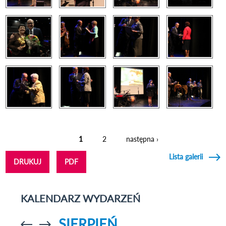
1
2
następna ›
Strony
Lista galerii
DRUKUJ
PDF
KALENDARZ WYDARZEŃ
SIERPIEŃ
Przejdź do
Przejdź do