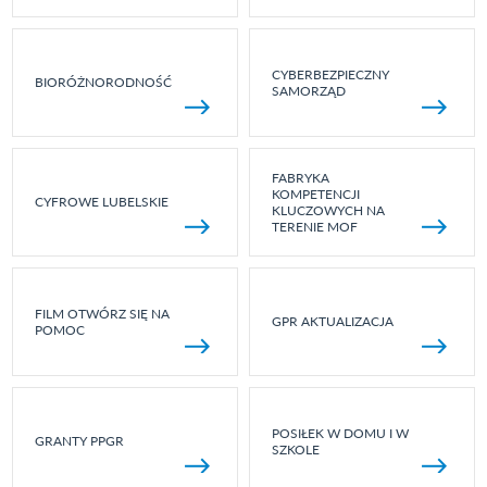
CYBERBEZPIECZNY
BIORÓŻNORODNOŚĆ
SAMORZĄD
FABRYKA
KOMPETENCJI
CYFROWE LUBELSKIE
KLUCZOWYCH NA
TERENIE MOF
FILM OTWÓRZ SIĘ NA
GPR AKTUALIZACJA
POMOC
POSIŁEK W DOMU I W
GRANTY PPGR
SZKOLE