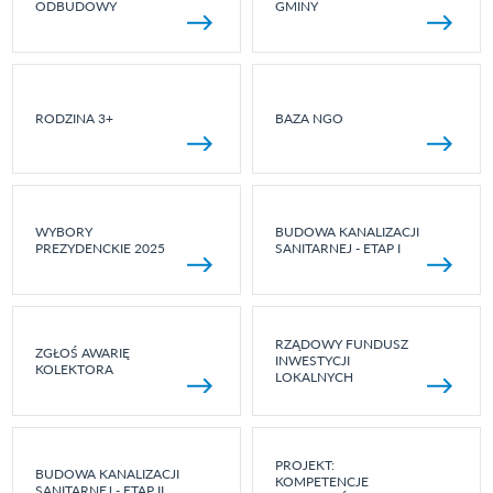
ODBUDOWY
GMINY
RODZINA 3+
BAZA NGO
WYBORY
BUDOWA KANALIZACJI
PREZYDENCKIE 2025
SANITARNEJ - ETAP I
RZĄDOWY FUNDUSZ
ZGŁOŚ AWARIĘ
INWESTYCJI
KOLEKTORA
LOKALNYCH
PROJEKT:
BUDOWA KANALIZACJI
KOMPETENCJE
SANITARNEJ - ETAP II