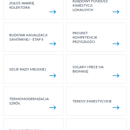
RZĄDOWY FUNDUSZ
ZGŁOŚ AWARIĘ
INWESTYCJI
KOLEKTORA
LOKALNYCH
PROJEKT:
BUDOWA KANALIZACJI
KOMPETENCJE
SANITARNEJ - ETAP II
PRZYSZŁOŚCI
SOLARY I PIECE NA
SESJE RADY MIEJSKIEJ
BIOMASĘ
TERMOMODERNIZACJA
TERENY INWESTYCYJNE
SZKÓŁ