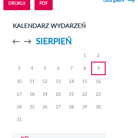
Lista galerii
DRUKUJ
PDF
KALENDARZ WYDARZEŃ
SIERPIEŃ
Przejdź do
Przejdź do
poprzedniego
poprzedniego
miesiąca
miesiąca
1
2
3
4
5
6
7
8
9
10
11
12
13
14
15
16
17
18
19
20
21
22
23
24
25
26
27
28
29
30
31