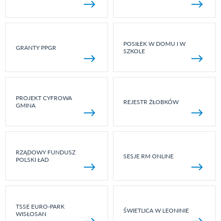
POSIŁEK W DOMU I W
GRANTY PPGR
SZKOLE
PROJEKT CYFROWA
REJESTR ŻŁOBKÓW
GMINA
RZĄDOWY FUNDUSZ
SESJE RM ONLINE
POLSKI ŁAD
TSSE EURO-PARK
ŚWIETLICA W LEONINIE
WISŁOSAN