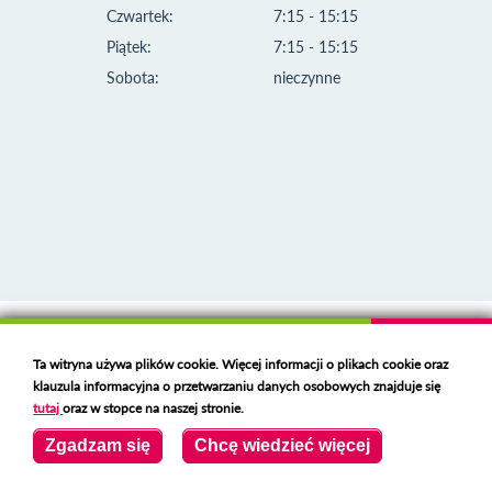
Czwartek:
7:15 - 15:15
Piątek:
7:15 - 15:15
Sobota:
nieczynne
Klauzula informacyjna i polityka plików cookies
Ta witryna używa plików cookie. Więcej informacji o plikach cookie oraz
Deklaracja dostępności
klauzula informacyjna o przetwarzaniu danych osobowych znajduje się
Polski serwer RBL
https://polspam.pl/
tutaj
oraz w stopce na naszej stronie.
Copyright 2023 Urząd Miejski w Opolu Lubelskim
Zgadzam się
Chcę wiedzieć więcej
Created by
VOBACOM
Odnośnik otworzy się w nowym oknie