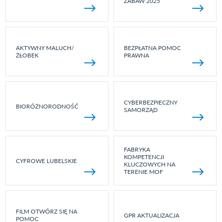
ZABAW 2025
AKTYWNY MALUCH/
BEZPŁATNA POMOC
ŻŁOBEK
PRAWNA
CYBERBEZPIECZNY
BIORÓŻNORODNOŚĆ
SAMORZĄD
FABRYKA
KOMPETENCJI
CYFROWE LUBELSKIE
KLUCZOWYCH NA
TERENIE MOF
FILM OTWÓRZ SIĘ NA
GPR AKTUALIZACJA
POMOC