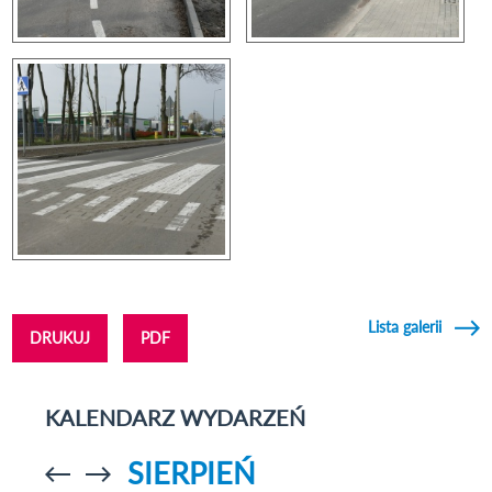
Lista galerii
DRUKUJ
PDF
KALENDARZ WYDARZEŃ
SIERPIEŃ
Przejdź do
Przejdź do
poprzedniego
poprzedniego