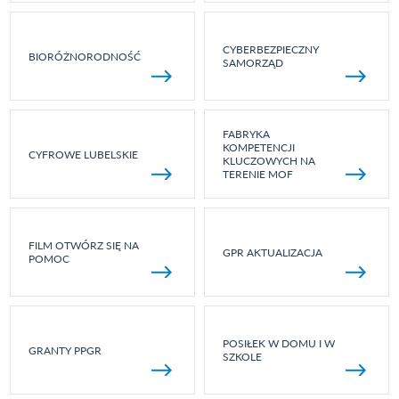
CYBERBEZPIECZNY
BIORÓŻNORODNOŚĆ
SAMORZĄD
FABRYKA
KOMPETENCJI
CYFROWE LUBELSKIE
KLUCZOWYCH NA
TERENIE MOF
FILM OTWÓRZ SIĘ NA
GPR AKTUALIZACJA
POMOC
POSIŁEK W DOMU I W
GRANTY PPGR
SZKOLE