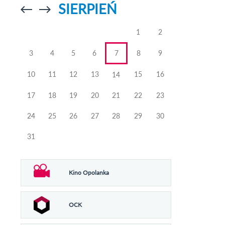
SIERPIEŃ
Przejdź do
Przejdź do
poprzedniego
poprzedniego
miesiąca
miesiąca
1
2
3
4
5
6
7
8
9
10
11
12
13
15
16
14
17
18
19
20
21
22
23
24
25
26
27
28
29
30
31
Kino Opolanka
OCK