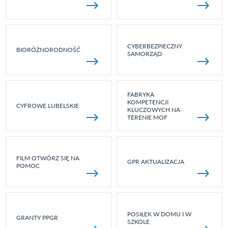
CYBERBEZPIECZNY
BIORÓŻNORODNOŚĆ
SAMORZĄD
FABRYKA
KOMPETENCJI
CYFROWE LUBELSKIE
KLUCZOWYCH NA
TERENIE MOF
FILM OTWÓRZ SIĘ NA
GPR AKTUALIZACJA
POMOC
POSIŁEK W DOMU I W
GRANTY PPGR
SZKOLE