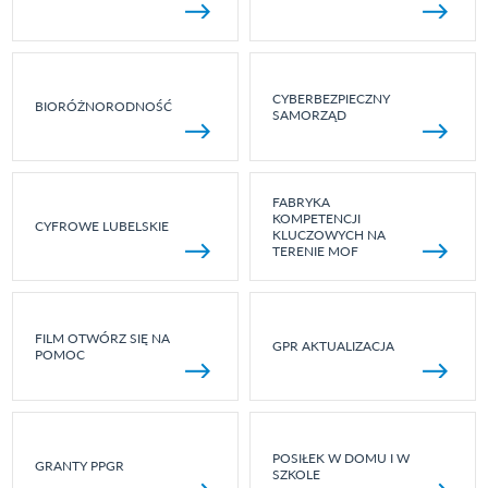
CYBERBEZPIECZNY
BIORÓŻNORODNOŚĆ
SAMORZĄD
FABRYKA
KOMPETENCJI
CYFROWE LUBELSKIE
KLUCZOWYCH NA
TERENIE MOF
FILM OTWÓRZ SIĘ NA
GPR AKTUALIZACJA
POMOC
POSIŁEK W DOMU I W
GRANTY PPGR
SZKOLE