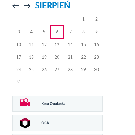
SIERPIEŃ
Przejdź do
Przejdź do
poprzedniego
poprzedniego
miesiąca
miesiąca
1
2
3
4
5
6
7
8
9
10
11
12
14
15
16
13
17
18
19
20
21
22
23
24
25
26
27
28
29
30
31
Kino Opolanka
OCK