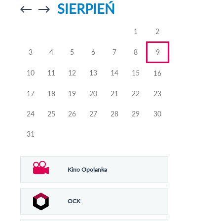
SIERPIEŃ
Przejdź do
Przejdź do
poprzedniego
poprzedniego
miesiąca
miesiąca
1
2
3
4
5
6
7
8
9
10
11
12
13
14
15
16
17
18
19
20
21
22
23
24
25
26
27
28
29
30
31
Kino Opolanka
OCK