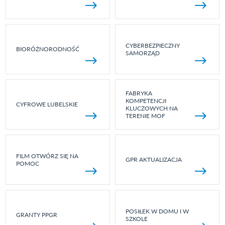
CYBERBEZPIECZNY
BIORÓŻNORODNOŚĆ
SAMORZĄD
FABRYKA
KOMPETENCJI
CYFROWE LUBELSKIE
KLUCZOWYCH NA
TERENIE MOF
FILM OTWÓRZ SIĘ NA
GPR AKTUALIZACJA
POMOC
POSIŁEK W DOMU I W
GRANTY PPGR
SZKOLE