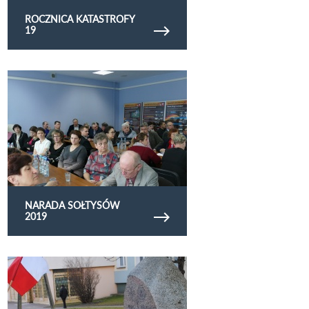
ROCZNICA KATASTROFY
19
Obejrzyj galerię zdjęć Narada sołtysów 2019
NARADA SOŁTYSÓW
2019
Obejrzyj galerię zdjęć narodowy dzien zolnierzy
wykletych