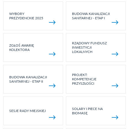
WYBORY
BUDOWA KANALIZACJI
PREZYDENCKIE 2025
SANITARNEJ - ETAP I
RZĄDOWY FUNDUSZ
ZGŁOŚ AWARIĘ
INWESTYCJI
KOLEKTORA
LOKALNYCH
PROJEKT:
BUDOWA KANALIZACJI
KOMPETENCJE
SANITARNEJ - ETAP II
PRZYSZŁOŚCI
SOLARY I PIECE NA
SESJE RADY MIEJSKIEJ
BIOMASĘ