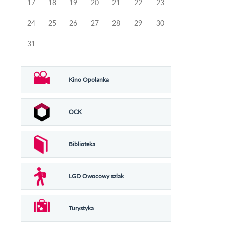
17
18
19
20
21
22
23
24
25
26
27
28
29
30
31
Kino Opolanka
OCK
Biblioteka
LGD Owocowy szlak
Turystyka