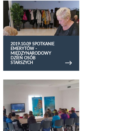
Obejrzyj galerię zdjęć 2019.10.09 Spotkanie
emerytów - Międzynarodowy Dzień Osób
Starszych
2019.10.09 SPOTKANIE
EMERYTÓW -
MIĘDZYNARODOWY
DZIEŃ OSÓB
STARSZYCH
Obejrzyj galerię zdjęć warsztaty Niezdów