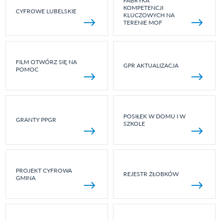
FABRYKA
KOMPETENCJI
CYFROWE LUBELSKIE
KLUCZOWYCH NA
TERENIE MOF
FILM OTWÓRZ SIĘ NA
GPR AKTUALIZACJA
POMOC
POSIŁEK W DOMU I W
GRANTY PPGR
SZKOLE
PROJEKT CYFROWA
REJESTR ŻŁOBKÓW
GMINA