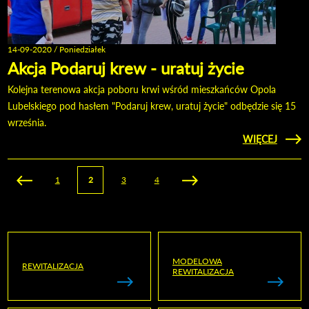
14-09-2020 / Poniedziałek
Akcja Podaruj krew - uratuj życie
Kolejna terenowa akcja poboru krwi wśród mieszkańców Opola
Lubelskiego pod hasłem "Podaruj krew, uratuj życie" odbędzie się 15
września.
CZYTAJ
WIĘCEJ
O AK
PODAR
KRE
URA
Strony
1
2
3
4
ŻY
MODELOWA
REWITALIZACJA
REWITALIZACJA