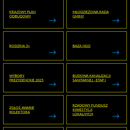
KRAJOWY PLAN
MŁODZIEŻOWA RADA
ODBUDOWY
GMINY
RODZINA 3+
BAZA NGO
WYBORY
BUDOWA KANALIZACJI
PREZYDENCKIE 2025
SANITARNEJ - ETAP I
RZĄDOWY FUNDUSZ
ZGŁOŚ AWARIĘ
INWESTYCJI
KOLEKTORA
LOKALNYCH