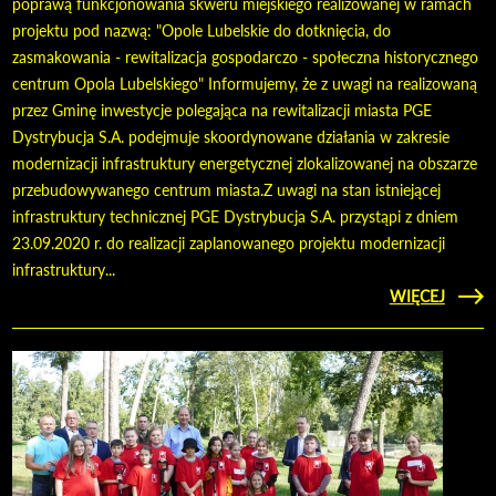
poprawą funkcjonowania skweru miejskiego realizowanej w ramach
projektu pod nazwą: "Opole Lubelskie do dotknięcia, do
zasmakowania - rewitalizacja gospodarczo - społeczna historycznego
centrum Opola Lubelskiego" Informujemy, że z uwagi na realizowaną
przez Gminę inwestycje polegająca na rewitalizacji miasta PGE
Dystrybucja S.A. podejmuje skoordynowane działania w zakresie
modernizacji infrastruktury energetycznej zlokalizowanej na obszarze
przebudowywanego centrum miasta.Z uwagi na stan istniejącej
infrastruktury technicznej PGE Dystrybucja S.A. przystąpi z dniem
23.09.2020 r. do realizacji zaplanowanego projektu modernizacji
infrastruktury...
CZYTAJ
WIĘCEJ
MOD
INFRA
ENER
W