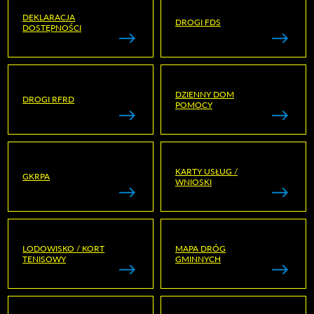
DEKLARACJA
DROGI FDS
DOSTĘPNOŚCI
DZIENNY DOM
DROGI RFRD
POMOCY
KARTY USŁUG /
GKRPA
WNIOSKI
LODOWISKO / KORT
MAPA DRÓG
TENISOWY
GMINNYCH