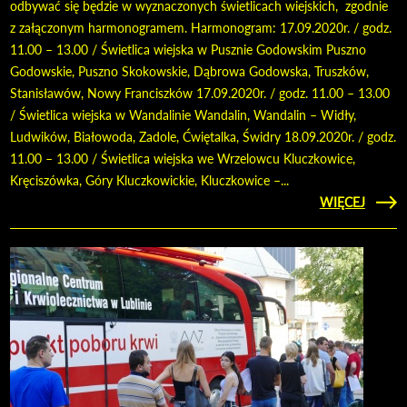
odbywać się będzie w wyznaczonych świetlicach wiejskich, zgodnie
z załączonym harmonogramem. Harmonogram: 17.09.2020r. / godz.
11.00 – 13.00 / Świetlica wiejska w Pusznie Godowskim Puszno
Godowskie, Puszno Skokowskie, Dąbrowa Godowska, Truszków,
Stanisławów, Nowy Franciszków 17.09.2020r. / godz. 11.00 – 13.00
/ Świetlica wiejska w Wandalinie Wandalin, Wandalin – Widły,
Ludwików, Białowoda, Zadole, Ćwiętalka, Świdry 18.09.2020r. / godz.
11.00 – 13.00 / Świetlica wiejska we Wrzelowcu Kluczkowice,
Kręciszówka, Góry Kluczkowickie, Kluczkowice –...
CZYTAJ
WIĘCEJ
O WN
SZAC
PROT