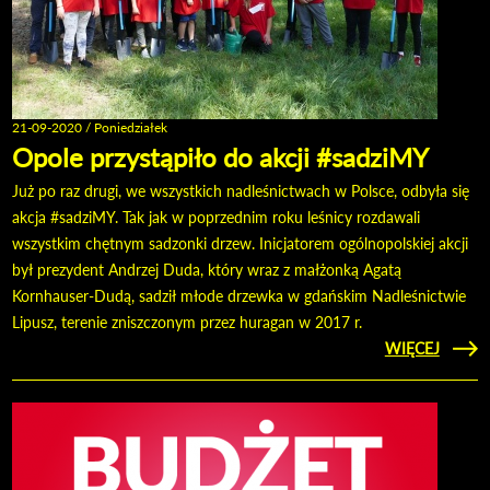
21-09-2020 / Poniedziałek
Opole przystąpiło do akcji #sadziMY
Już po raz drugi, we wszystkich nadleśnictwach w Polsce, odbyła się
akcja #sadziMY. Tak jak w poprzednim roku leśnicy rozdawali
wszystkim chętnym sadzonki drzew. Inicjatorem ogólnopolskiej akcji
był prezydent Andrzej Duda, który wraz z małżonką Agatą
Kornhauser-Dudą, sadził młode drzewka w gdańskim Nadleśnictwie
Lipusz, terenie zniszczonym przez huragan w 2017 r.
CZYTAJ
WIĘCEJ
O 
PRZYS
DO
#SA