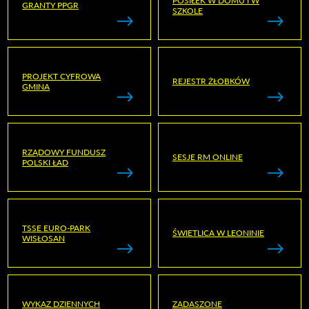
POSIŁEK W DOMU I W
GRANTY PPGR
SZKOLE
PROJEKT CYFROWA
REJESTR ŻŁOBKÓW
GMINA
RZĄDOWY FUNDUSZ
SESJE RM ONLINE
POLSKI ŁAD
TSSE EURO-PARK
ŚWIETLICA W LEONINIE
WISŁOSAN
WYKAZ DZIENNYCH
ZADASZONE