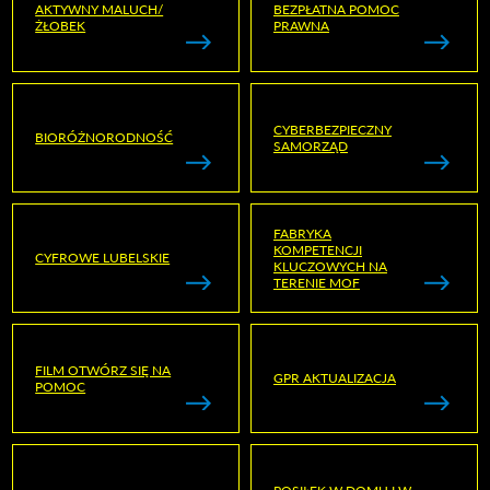
AKTYWNY MALUCH/
BEZPŁATNA POMOC
ŻŁOBEK
PRAWNA
CYBERBEZPIECZNY
BIORÓŻNORODNOŚĆ
SAMORZĄD
FABRYKA
KOMPETENCJI
CYFROWE LUBELSKIE
KLUCZOWYCH NA
TERENIE MOF
FILM OTWÓRZ SIĘ NA
GPR AKTUALIZACJA
POMOC