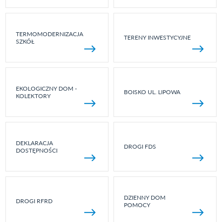
TERMOMODERNIZACJA
TERENY INWESTYCYJNE
SZKÓŁ
EKOLOGICZNY DOM -
BOISKO UL. LIPOWA
KOLEKTORY
DEKLARACJA
DROGI FDS
DOSTĘPNOŚCI
DZIENNY DOM
DROGI RFRD
POMOCY