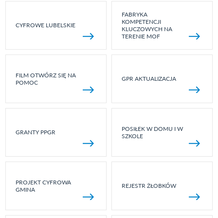
FABRYKA
KOMPETENCJI
CYFROWE LUBELSKIE
KLUCZOWYCH NA
TERENIE MOF
FILM OTWÓRZ SIĘ NA
GPR AKTUALIZACJA
POMOC
POSIŁEK W DOMU I W
GRANTY PPGR
SZKOLE
PROJEKT CYFROWA
REJESTR ŻŁOBKÓW
GMINA