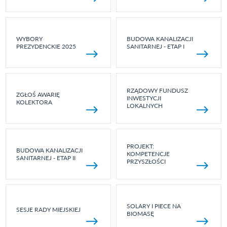
WYBORY
BUDOWA KANALIZACJI
PREZYDENCKIE 2025
SANITARNEJ - ETAP I
RZĄDOWY FUNDUSZ
ZGŁOŚ AWARIĘ
INWESTYCJI
KOLEKTORA
LOKALNYCH
PROJEKT:
BUDOWA KANALIZACJI
KOMPETENCJE
SANITARNEJ - ETAP II
PRZYSZŁOŚCI
SOLARY I PIECE NA
SESJE RADY MIEJSKIEJ
BIOMASĘ