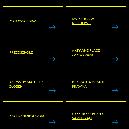
ŚWIETLICA W
FOTOWOLTAIKA
NIEZDOWIE
AKTYWNE PLACE
PRZEDSZKOLE
ZABAW 2025
AKTYWNY MALUCH/
BEZPŁATNA POMOC
ŻŁOBEK
PRAWNA
CYBERBEZPIECZNY
BIORÓŻNORODNOŚĆ
SAMORZĄD