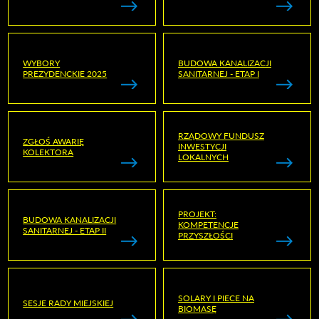
WYBORY
BUDOWA KANALIZACJI
PREZYDENCKIE 2025
SANITARNEJ - ETAP I
RZĄDOWY FUNDUSZ
ZGŁOŚ AWARIĘ
INWESTYCJI
KOLEKTORA
LOKALNYCH
PROJEKT:
BUDOWA KANALIZACJI
KOMPETENCJE
SANITARNEJ - ETAP II
PRZYSZŁOŚCI
SOLARY I PIECE NA
SESJE RADY MIEJSKIEJ
BIOMASĘ