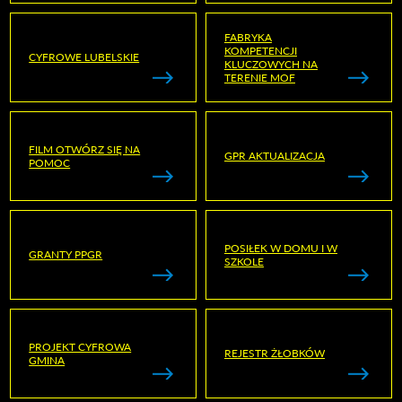
FABRYKA
KOMPETENCJI
CYFROWE LUBELSKIE
KLUCZOWYCH NA
TERENIE MOF
FILM OTWÓRZ SIĘ NA
GPR AKTUALIZACJA
POMOC
POSIŁEK W DOMU I W
GRANTY PPGR
SZKOLE
PROJEKT CYFROWA
REJESTR ŻŁOBKÓW
GMINA