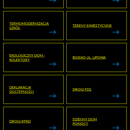
TERMOMODERNIZACJA
TERENY INWESTYCYJNE
SZKÓŁ
EKOLOGICZNY DOM -
BOISKO UL. LIPOWA
KOLEKTORY
DEKLARACJA
DROGI FDS
DOSTĘPNOŚCI
DZIENNY DOM
DROGI RFRD
POMOCY