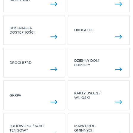
DEKLARACJA
DROGI FDS
DOSTĘPNOŚCI
DZIENNY DOM
DROGI RFRD
POMOCY
KARTY USŁUG /
GKRPA
WNIOSKI
LODOWISKO / KORT
MAPA DRÓG
TENISOWY
GMINNYCH