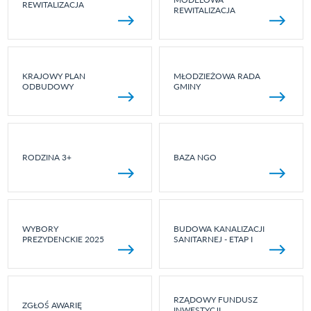
REWITALIZACJA
REWITALIZACJA
KRAJOWY PLAN
MŁODZIEŻOWA RADA
ODBUDOWY
GMINY
RODZINA 3+
BAZA NGO
WYBORY
BUDOWA KANALIZACJI
PREZYDENCKIE 2025
SANITARNEJ - ETAP I
RZĄDOWY FUNDUSZ
ZGŁOŚ AWARIĘ
INWESTYCJI