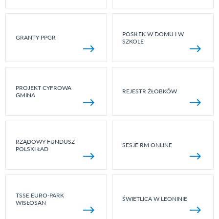
POSIŁEK W DOMU I W
GRANTY PPGR
SZKOLE
PROJEKT CYFROWA
REJESTR ŻŁOBKÓW
GMINA
RZĄDOWY FUNDUSZ
SESJE RM ONLINE
POLSKI ŁAD
TSSE EURO-PARK
ŚWIETLICA W LEONINIE
WISŁOSAN