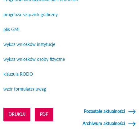
nowym oknie
prognoza załącznik graficzny
Odnośnik otworzy się w nowym oknie
plik GML
Odnośnik otworzy się w nowym oknie
wykaz wniosków instytucje
Odnośnik otworzy się w nowym oknie
wykaz wniosków osoby fizyczne
Odnośnik otworzy się w nowym
oknie
klauzula RODO
Odnośnik otworzy się w nowym oknie
wzór formularza uwag
Odnośnik otworzy się w nowym oknie
Pozostałe aktualności
DRUKUJ
PDF
Archiwum aktualności