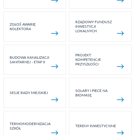
RZĄDOWY FUNDUSZ
ZGŁOŚ AWARIĘ
INWESTYCJI
KOLEKTORA
LOKALNYCH
PROJEKT:
BUDOWA KANALIZACJI
KOMPETENCJE
SANITARNEJ - ETAP II
PRZYSZŁOŚCI
SOLARY I PIECE NA
SESJE RADY MIEJSKIEJ
BIOMASĘ
TERMOMODERNIZACJA
TERENY INWESTYCYJNE
SZKÓŁ