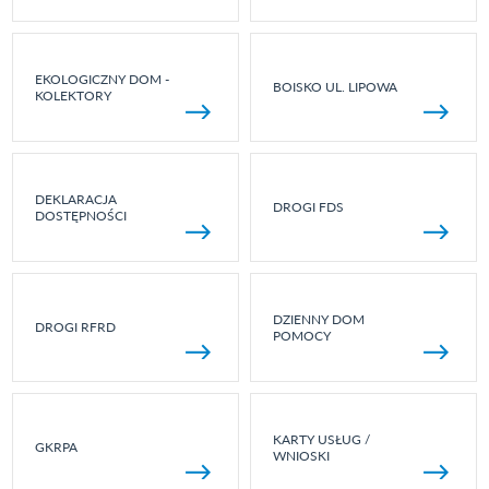
EKOLOGICZNY DOM -
BOISKO UL. LIPOWA
KOLEKTORY
DEKLARACJA
DROGI FDS
DOSTĘPNOŚCI
DZIENNY DOM
DROGI RFRD
POMOCY
KARTY USŁUG /
GKRPA
WNIOSKI