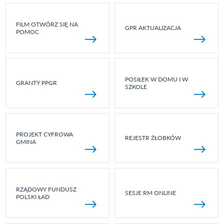
FILM OTWÓRZ SIĘ NA
GPR AKTUALIZACJA
POMOC
POSIŁEK W DOMU I W
GRANTY PPGR
SZKOLE
PROJEKT CYFROWA
REJESTR ŻŁOBKÓW
GMINA
RZĄDOWY FUNDUSZ
SESJE RM ONLINE
POLSKI ŁAD