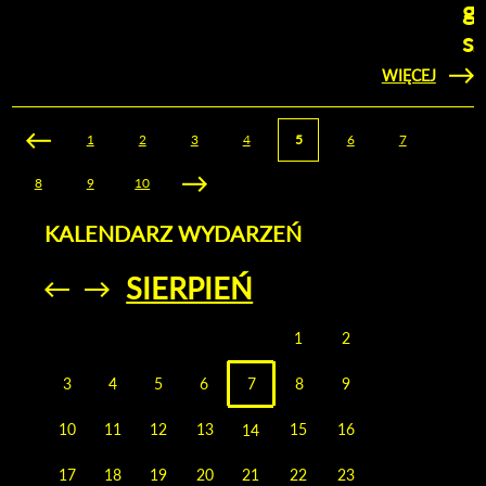
g
sz
WIĘCEJ
KLIKNIJ ABY
O MAT
ZOBACZYĆ
TERMO
G
Strony
1
2
3
4
5
6
7
8
9
10
KALENDARZ WYDARZEŃ
SIERPIEŃ
Przejdź do
Przejdź do
poprzedniego
poprzedniego
miesiąca
miesiąca
1
2
3
4
5
6
7
8
9
10
11
12
13
15
16
14
17
18
19
20
21
22
23