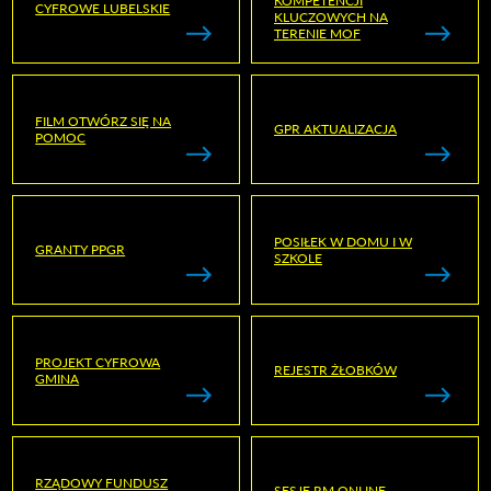
KOMPETENCJI
CYFROWE LUBELSKIE
KLUCZOWYCH NA
TERENIE MOF
FILM OTWÓRZ SIĘ NA
GPR AKTUALIZACJA
POMOC
POSIŁEK W DOMU I W
GRANTY PPGR
SZKOLE
PROJEKT CYFROWA
REJESTR ŻŁOBKÓW
GMINA
RZĄDOWY FUNDUSZ
SESJE RM ONLINE