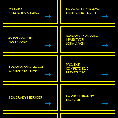
WYBORY
BUDOWA KANALIZACJI
PREZYDENCKIE 2025
SANITARNEJ - ETAP I
RZĄDOWY FUNDUSZ
ZGŁOŚ AWARIĘ
INWESTYCJI
KOLEKTORA
LOKALNYCH
PROJEKT:
BUDOWA KANALIZACJI
KOMPETENCJE
SANITARNEJ - ETAP II
PRZYSZŁOŚCI
SOLARY I PIECE NA
SESJE RADY MIEJSKIEJ
BIOMASĘ