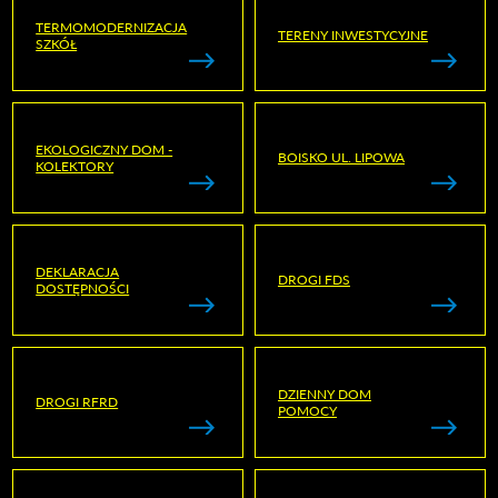
TERMOMODERNIZACJA
TERENY INWESTYCYJNE
SZKÓŁ
EKOLOGICZNY DOM -
BOISKO UL. LIPOWA
KOLEKTORY
DEKLARACJA
DROGI FDS
DOSTĘPNOŚCI
DZIENNY DOM
DROGI RFRD
POMOCY