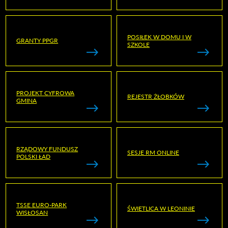
POSIŁEK W DOMU I W
GRANTY PPGR
SZKOLE
PROJEKT CYFROWA
REJESTR ŻŁOBKÓW
GMINA
RZĄDOWY FUNDUSZ
SESJE RM ONLINE
POLSKI ŁAD
TSSE EURO-PARK
ŚWIETLICA W LEONINIE
WISŁOSAN