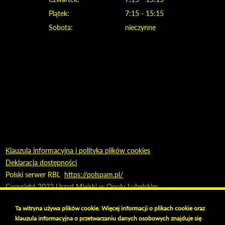
Piątek:
7:15 - 15:15
Sobota:
nieczynne
Klauzula informacyjna i polityka plików cookies
Deklaracja dostępności
Polski serwer RBL
https://polspam.pl/
Copyright 2023 Urząd Miejski w Opolu Lubelskim
Created by
VOBACOM
Odnośnik otworzy się w nowym oknie
Ta witryna używa plików cookie. Więcej informacji o plikach cookie oraz
klauzula informacyjna o przetwarzaniu danych osobowych znajduje się