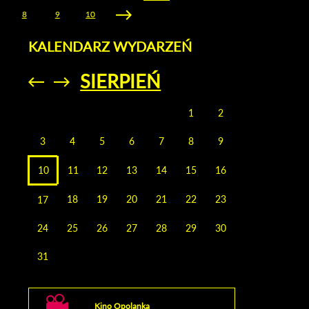
W O
8
9
10
LUBE
- 
07.12.
KALENDARZ WYDARZEŃ
SIERPIEŃ
Przejdź do
Przejdź do
poprzedniego
poprzedniego
miesiąca
miesiąca
1
2
3
4
5
6
7
8
9
10
11
12
13
14
15
16
18
19
20
21
22
23
17
24
25
26
27
28
29
30
31
Kino Opolanka