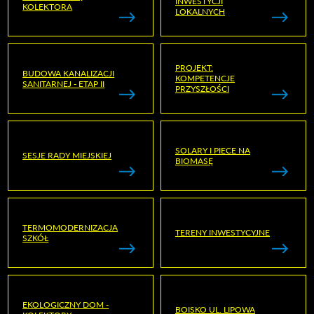
INWESTYCJI
KOLEKTORA
LOKALNYCH
PROJEKT:
BUDOWA KANALIZACJI
KOMPETENCJE
SANITARNEJ - ETAP II
PRZYSZŁOŚCI
SOLARY I PIECE NA
SESJE RADY MIEJSKIEJ
BIOMASĘ
TERMOMODERNIZACJA
TERENY INWESTYCYJNE
SZKÓŁ
EKOLOGICZNY DOM -
BOISKO UL. LIPOWA