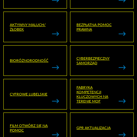
AKTYWNY MALUCH/
BEZPŁATNA POMOC
ŻŁOBEK
PRAWNA
CYBERBEZPIECZNY
BIORÓŻNORODNOŚĆ
SAMORZĄD
FABRYKA
KOMPETENCJI
CYFROWE LUBELSKIE
KLUCZOWYCH NA
TERENIE MOF
FILM OTWÓRZ SIĘ NA
GPR AKTUALIZACJA
POMOC