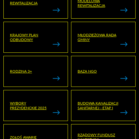
MODELOWA
REWITALIZACJA
REWITALIZACJA
KRAJOWY PLAN
MŁODZIEŻOWA RADA
ODBUDOWY
GMINY
RODZINA 3+
BAZA NGO
WYBORY
BUDOWA KANALIZACJI
PREZYDENCKIE 2025
SANITARNEJ - ETAP I
RZĄDOWY FUNDUSZ
ZGŁOŚ AWARIĘ