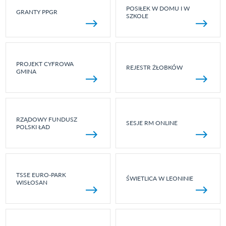
POSIŁEK W DOMU I W
GRANTY PPGR
SZKOLE
PROJEKT CYFROWA
REJESTR ŻŁOBKÓW
GMINA
RZĄDOWY FUNDUSZ
SESJE RM ONLINE
POLSKI ŁAD
TSSE EURO-PARK
ŚWIETLICA W LEONINIE
WISŁOSAN