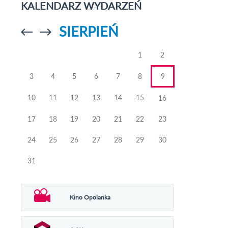
KALENDARZ WYDARZEŃ
SIERPIEŃ
Przejdź do
Przejdź do
poprzedniego
poprzedniego
miesiąca
miesiąca
1
2
3
4
5
6
7
8
9
10
11
12
13
14
15
16
17
18
19
20
21
22
23
24
25
26
27
28
29
30
31
Kino Opolanka