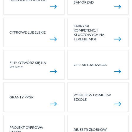
SAMORZĄD
FABRYKA
KOMPETENCJI
CYFROWE LUBELSKIE
KLUCZOWYCH NA
TERENIE MOF
FILM OTWÓRZ SIĘ NA
GPR AKTUALIZACJA
POMOC
POSIŁEK W DOMU I W
GRANTY PPGR
SZKOLE
PROJEKT CYFROWA
REJESTR ŻŁOBKÓW
GMINA