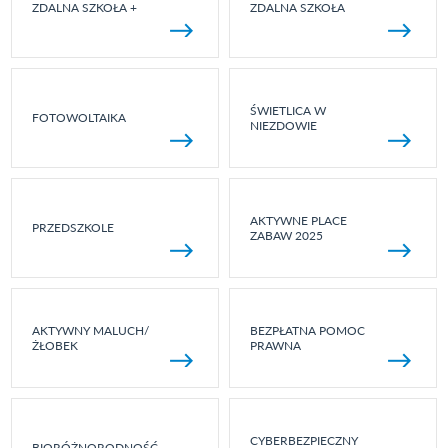
ZDALNA SZKOŁA +
ZDALNA SZKOŁA
ŚWIETLICA W
FOTOWOLTAIKA
NIEZDOWIE
AKTYWNE PLACE
PRZEDSZKOLE
ZABAW 2025
AKTYWNY MALUCH/
BEZPŁATNA POMOC
ŻŁOBEK
PRAWNA
CYBERBEZPIECZNY
BIORÓŻNORODNOŚĆ