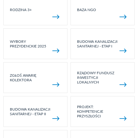
RODZINA 3+
BAZA NGO
WYBORY
BUDOWA KANALIZACJI
PREZYDENCKIE 2025
SANITARNEJ - ETAP I
RZĄDOWY FUNDUSZ
ZGŁOŚ AWARIĘ
INWESTYCJI
KOLEKTORA
LOKALNYCH
PROJEKT:
BUDOWA KANALIZACJI
KOMPETENCJE
SANITARNEJ - ETAP II
PRZYSZŁOŚCI