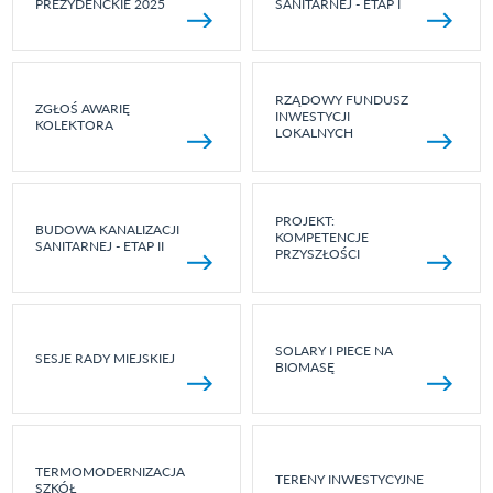
PREZYDENCKIE 2025
SANITARNEJ - ETAP I
RZĄDOWY FUNDUSZ
ZGŁOŚ AWARIĘ
INWESTYCJI
KOLEKTORA
LOKALNYCH
PROJEKT:
BUDOWA KANALIZACJI
KOMPETENCJE
SANITARNEJ - ETAP II
PRZYSZŁOŚCI
SOLARY I PIECE NA
SESJE RADY MIEJSKIEJ
BIOMASĘ
TERMOMODERNIZACJA
TERENY INWESTYCYJNE
SZKÓŁ