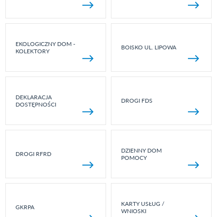
EKOLOGICZNY DOM -
BOISKO UL. LIPOWA
KOLEKTORY
DEKLARACJA
DROGI FDS
DOSTĘPNOŚCI
DZIENNY DOM
DROGI RFRD
POMOCY
KARTY USŁUG /
GKRPA
WNIOSKI