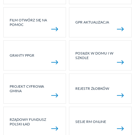
FILM OTWÓRZ SIĘ NA
GPR AKTUALIZACJA
POMOC
POSIŁEK W DOMU I W
GRANTY PPGR
SZKOLE
PROJEKT CYFROWA
REJESTR ŻŁOBKÓW
GMINA
RZĄDOWY FUNDUSZ
SESJE RM ONLINE
POLSKI ŁAD