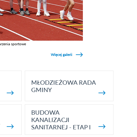
rzenia sportowe
z galerie w kategori Wydarzenia sportowe
Więcej galerii
MŁODZIEŻOWA RADA
GMINY
BUDOWA
KANALIZACJI
5
SANITARNEJ - ETAP I