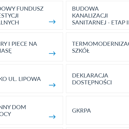
DOWY FUNDUSZ
BUDOWA
STYCJI
KANALIZACJI
ALNYCH
SANITARNEJ - ETAP I
RY I PIECE NA
TERMOMODERNIZA
MASĘ
SZKÓŁ
DEKLARACJA
KO UL. LIPOWA
DOSTĘPNOŚCI
ENNY DOM
GKRPA
OCY