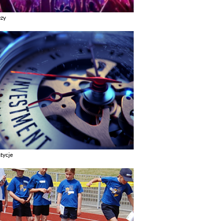
ezy
z galerie w kategori Imprezy
tycje
z galerie w kategori Inwestycje