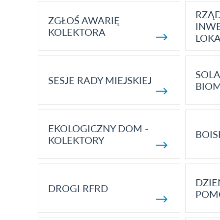
RZĄ
ZGŁOŚ AWARIĘ
INWE
KOLEKTORA
LOK
SOLA
SESJE RADY MIEJSKIEJ
BIO
EKOLOGICZNY DOM -
BOIS
KOLEKTORY
DZI
DROGI RFRD
POM