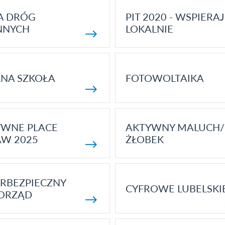
A DRÓG
PIT 2020 - WSPIERAJ
NNYCH
LOKALNIE
NA SZKOŁA
FOTOWOLTAIKA
YWNE PLACE
AKTYWNY MALUCH/
AW 2025
ŻŁOBEK
RBEZPIECZNY
CYFROWE LUBELSKI
ORZĄD