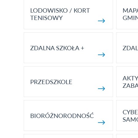
LODOWISKO / KORT
MAP
TENISOWY
GMI
ZDALNA SZKOŁA +
ZDAL
AKT
PRZEDSZKOLE
ZAB
CYBE
BIORÓŻNORODNOŚĆ
SAM