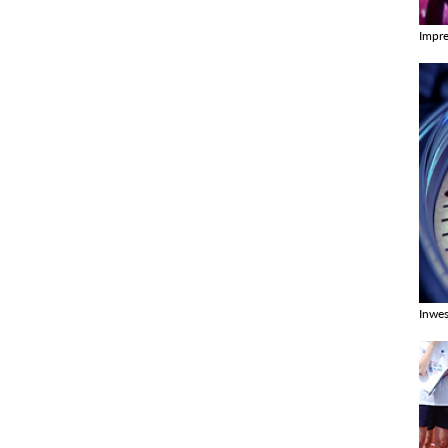
Impr
Zobac
Inwes
Zobac