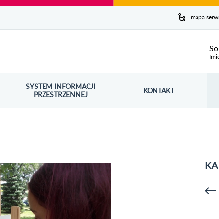
y serwis
mapa serw
ej
So
Imi
SYSTEM INFORMACJI
Szuk
KONTAKT
OŚNIK OTWORZY SIĘ W NOWYM OKNIE
PRZESTRZENNEJ
Wy
KA
p