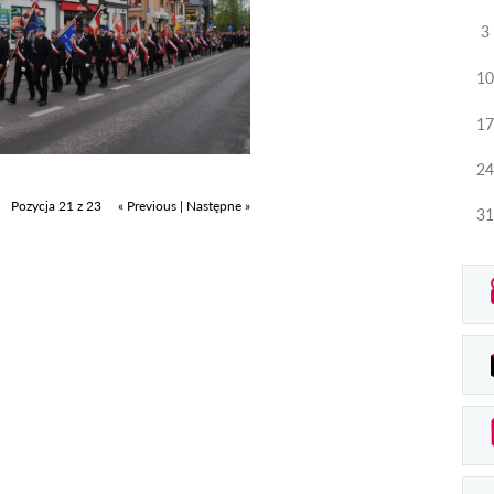
3
10
17
24
Pozycja 21 z 23
« Previous
|
Następne »
31