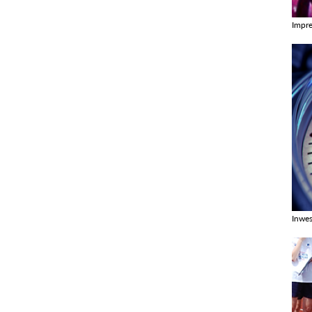
Impr
Zobac
Inwes
Zobac