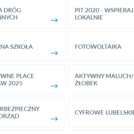
A DRÓG
PIT 2020 - WSPIERAJ
NNYCH
LOKALNIE
NA SZKOŁA
FOTOWOLTAIKA
YWNE PLACE
AKTYWNY MALUCH/
AW 2025
ŻŁOBEK
RBEZPIECZNY
CYFROWE LUBELSKI
ORZĄD