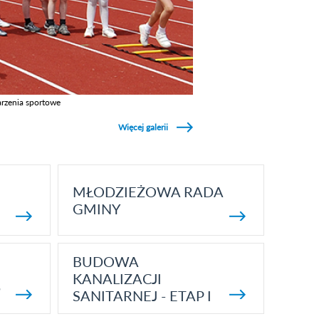
rzenia sportowe
z galerie w kategori Wydarzenia sportowe
Więcej galerii
MŁODZIEŻOWA RADA
GMINY
BUDOWA
KANALIZACJI
5
SANITARNEJ - ETAP I