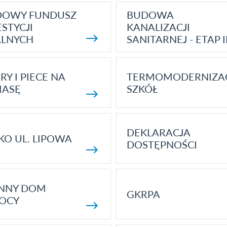
DOWY FUNDUSZ
BUDOWA
STYCJI
KANALIZACJI
ALNYCH
SANITARNEJ - ETAP I
RY I PIECE NA
TERMOMODERNIZA
MASĘ
SZKÓŁ
DEKLARACJA
KO UL. LIPOWA
DOSTĘPNOŚCI
ENNY DOM
GKRPA
OCY