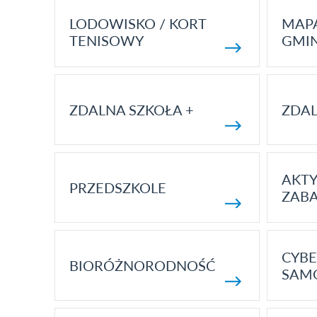
LODOWISKO / KORT
MAP
TENISOWY
GMI
ZDALNA SZKOŁA +
ZDAL
AKT
PRZEDSZKOLE
ZAB
CYBE
BIORÓŻNORODNOŚĆ
SAM