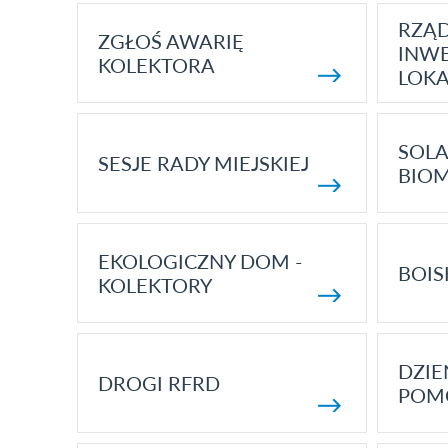
RZĄ
ZGŁOŚ AWARIĘ
INWE
KOLEKTORA
LOK
SOLA
SESJE RADY MIEJSKIEJ
BIO
EKOLOGICZNY DOM -
BOIS
KOLEKTORY
DZI
DROGI RFRD
POM