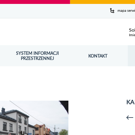
y serwis
mapa serw
ej
So
Imi
SYSTEM INFORMACJI
Szuk
KONTAKT
OŚNIK OTWORZY SIĘ W NOWYM OKNIE
PRZESTRZENNEJ
Wy
KA
p