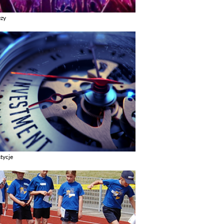
ezy
z galerie w kategori Imprezy
tycje
z galerie w kategori Inwestycje