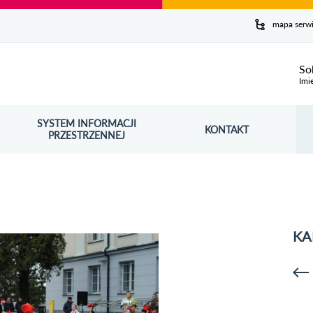
y serwis
mapa serw
ej
So
Imi
SYSTEM INFORMACJI
Szuk
KONTAKT
OŚNIK OTWORZY SIĘ W NOWYM OKNIE
PRZESTRZENNEJ
Wy
KA
p