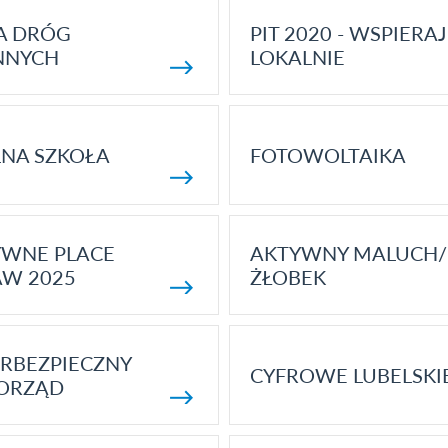
A DRÓG
PIT 2020 - WSPIERAJ
NNYCH
LOKALNIE
NA SZKOŁA
FOTOWOLTAIKA
YWNE PLACE
AKTYWNY MALUCH/
AW 2025
ŻŁOBEK
RBEZPIECZNY
CYFROWE LUBELSKI
ORZĄD