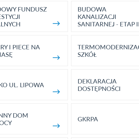
DOWY FUNDUSZ
BUDOWA
STYCJI
KANALIZACJI
ALNYCH
SANITARNEJ - ETAP I
RY I PIECE NA
TERMOMODERNIZA
MASĘ
SZKÓŁ
DEKLARACJA
KO UL. LIPOWA
DOSTĘPNOŚCI
ENNY DOM
GKRPA
OCY