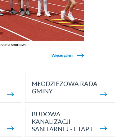
rzenia sportowe
z galerie w kategori Wydarzenia sportowe
Więcej galerii
MŁODZIEŻOWA RADA
GMINY
BUDOWA
KANALIZACJI
5
SANITARNEJ - ETAP I