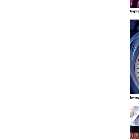
Impr
Zobac
Inwes
Zobac