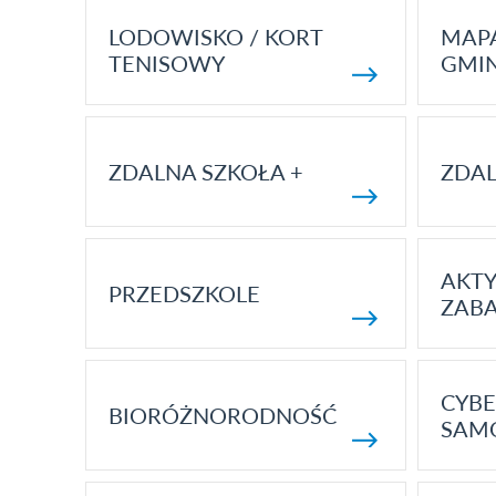
LODOWISKO / KORT
MAP
TENISOWY
GMI
ZDALNA SZKOŁA +
ZDAL
AKT
PRZEDSZKOLE
ZAB
CYBE
BIORÓŻNORODNOŚĆ
SAM