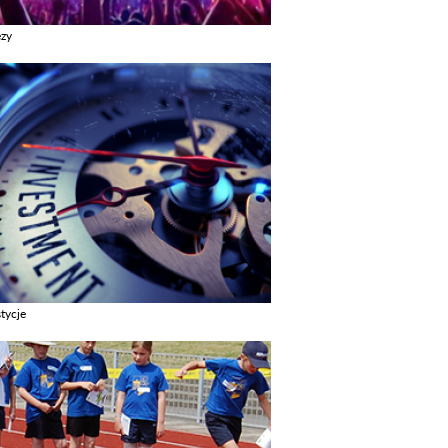
ezy
z galerie w kategori Imprezy
tycje
z galerie w kategori Inwestycje