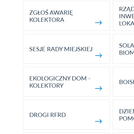
RZĄ
ZGŁOŚ AWARIĘ
INWE
KOLEKTORA
LOK
SOLA
SESJE RADY MIEJSKIEJ
BIO
EKOLOGICZNY DOM -
BOIS
KOLEKTORY
DZI
DROGI RFRD
POM