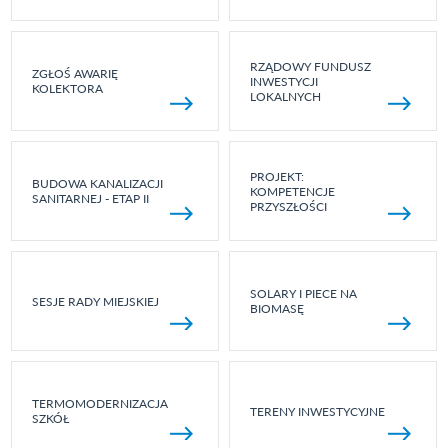
RZĄDOWY FUNDUSZ
ZGŁOŚ AWARIĘ
INWESTYCJI
KOLEKTORA
LOKALNYCH
PROJEKT:
BUDOWA KANALIZACJI
KOMPETENCJE
SANITARNEJ - ETAP II
PRZYSZŁOŚCI
SOLARY I PIECE NA
SESJE RADY MIEJSKIEJ
BIOMASĘ
TERMOMODERNIZACJA
TERENY INWESTYCYJNE
SZKÓŁ