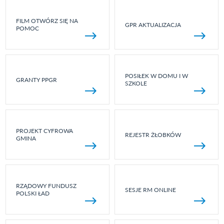
FILM OTWÓRZ SIĘ NA
GPR AKTUALIZACJA
POMOC
POSIŁEK W DOMU I W
GRANTY PPGR
SZKOLE
PROJEKT CYFROWA
REJESTR ŻŁOBKÓW
GMINA
RZĄDOWY FUNDUSZ
SESJE RM ONLINE
POLSKI ŁAD