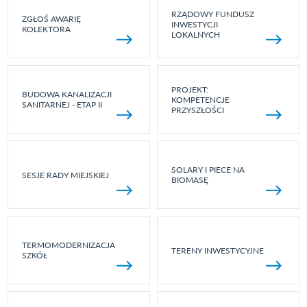
RZĄDOWY FUNDUSZ
ZGŁOŚ AWARIĘ
INWESTYCJI
KOLEKTORA
LOKALNYCH
PROJEKT:
BUDOWA KANALIZACJI
KOMPETENCJE
SANITARNEJ - ETAP II
PRZYSZŁOŚCI
SOLARY I PIECE NA
SESJE RADY MIEJSKIEJ
BIOMASĘ
TERMOMODERNIZACJA
TERENY INWESTYCYJNE
SZKÓŁ