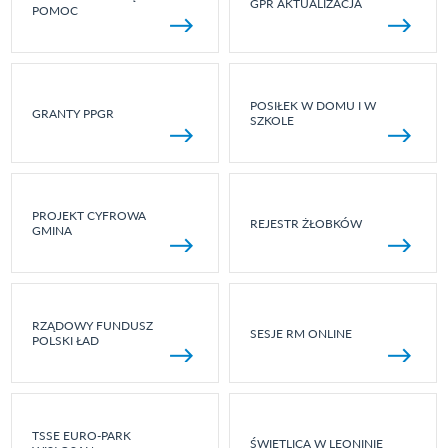
GPR AKTUALIZACJA
POMOC
POSIŁEK W DOMU I W
GRANTY PPGR
SZKOLE
PROJEKT CYFROWA
REJESTR ŻŁOBKÓW
GMINA
RZĄDOWY FUNDUSZ
SESJE RM ONLINE
POLSKI ŁAD
TSSE EURO-PARK
ŚWIETLICA W LEONINIE