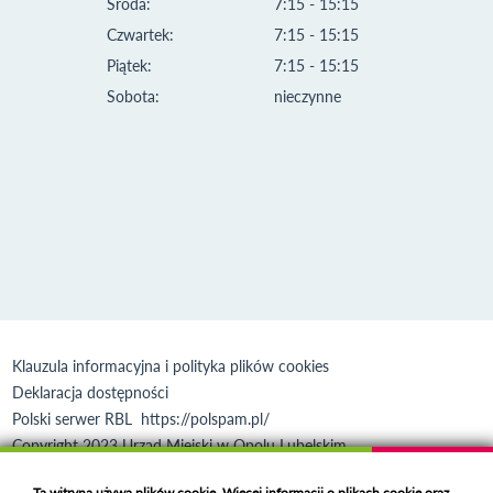
Środa:
7:15 - 15:15
Czwartek:
7:15 - 15:15
Piątek:
7:15 - 15:15
Sobota:
nieczynne
Klauzula informacyjna i polityka plików cookies
Deklaracja dostępności
Polski serwer RBL
https://polspam.pl/
Copyright 2023 Urząd Miejski w Opolu Lubelskim
Created by
VOBACOM
Odnośnik otworzy się w nowym oknie
Ta witryna używa plików cookie. Więcej informacji o plikach cookie oraz