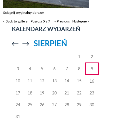
Ściągnij oryginalny obrazek
« Back to gallery
Pozycja 5 z 7
« Previous
|
Następne »
KALENDARZ WYDARZEŃ
SIERPIEŃ
Przejdź do
Przejdź do
poprzedniego
poprzedniego
miesiąca
miesiąca
1
2
3
4
5
6
7
8
9
10
11
12
13
14
15
16
17
18
19
20
21
22
23
24
25
26
27
28
29
30
31