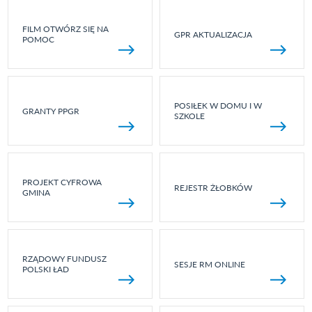
FILM OTWÓRZ SIĘ NA
GPR AKTUALIZACJA
POMOC
POSIŁEK W DOMU I W
GRANTY PPGR
SZKOLE
PROJEKT CYFROWA
REJESTR ŻŁOBKÓW
GMINA
RZĄDOWY FUNDUSZ
SESJE RM ONLINE
POLSKI ŁAD