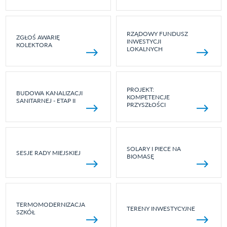
RZĄDOWY FUNDUSZ
ZGŁOŚ AWARIĘ
INWESTYCJI
KOLEKTORA
LOKALNYCH
PROJEKT:
BUDOWA KANALIZACJI
KOMPETENCJE
SANITARNEJ - ETAP II
PRZYSZŁOŚCI
SOLARY I PIECE NA
SESJE RADY MIEJSKIEJ
BIOMASĘ
TERMOMODERNIZACJA
TERENY INWESTYCYJNE
SZKÓŁ