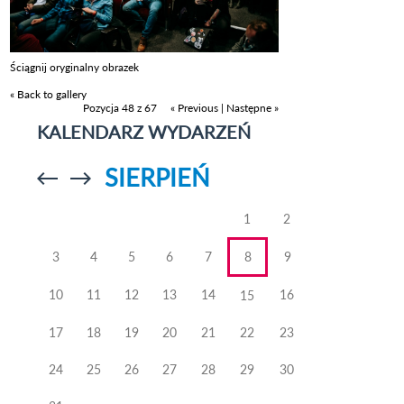
Ściągnij oryginalny obrazek
« Back to gallery
Pozycja 48 z 67
« Previous
|
Następne »
KALENDARZ WYDARZEŃ
SIERPIEŃ
Przejdź do
Przejdź do
poprzedniego
poprzedniego
miesiąca
miesiąca
1
2
3
4
5
6
7
8
9
10
11
12
13
14
16
15
17
18
19
20
21
22
23
24
25
26
27
28
29
30