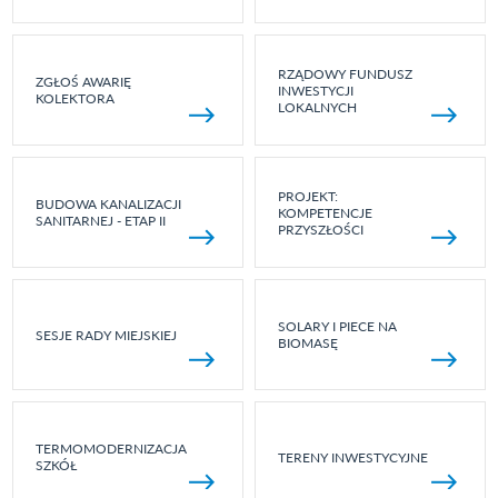
RZĄDOWY FUNDUSZ
ZGŁOŚ AWARIĘ
INWESTYCJI
KOLEKTORA
LOKALNYCH
PROJEKT:
BUDOWA KANALIZACJI
KOMPETENCJE
SANITARNEJ - ETAP II
PRZYSZŁOŚCI
SOLARY I PIECE NA
SESJE RADY MIEJSKIEJ
BIOMASĘ
TERMOMODERNIZACJA
TERENY INWESTYCYJNE
SZKÓŁ