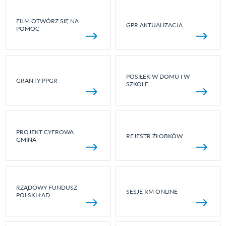
FILM OTWÓRZ SIĘ NA
GPR AKTUALIZACJA
POMOC
POSIŁEK W DOMU I W
GRANTY PPGR
SZKOLE
PROJEKT CYFROWA
REJESTR ŻŁOBKÓW
GMINA
RZĄDOWY FUNDUSZ
SESJE RM ONLINE
POLSKI ŁAD