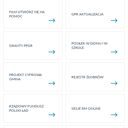
FILM OTWÓRZ SIĘ NA
GPR AKTUALIZACJA
POMOC
POSIŁEK W DOMU I W
GRANTY PPGR
SZKOLE
PROJEKT CYFROWA
REJESTR ŻŁOBKÓW
GMINA
RZĄDOWY FUNDUSZ
SESJE RM ONLINE
POLSKI ŁAD