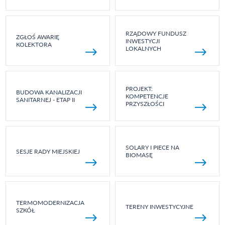
RZĄDOWY FUNDUSZ
ZGŁOŚ AWARIĘ
INWESTYCJI
KOLEKTORA
LOKALNYCH
PROJEKT:
BUDOWA KANALIZACJI
KOMPETENCJE
SANITARNEJ - ETAP II
PRZYSZŁOŚCI
SOLARY I PIECE NA
SESJE RADY MIEJSKIEJ
BIOMASĘ
TERMOMODERNIZACJA
TERENY INWESTYCYJNE
SZKÓŁ