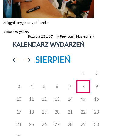
Ściągnij oryginalny obrazek
« Back to gallery
Pozycja 23 z 67
« Previous
|
Następne »
KALENDARZ WYDARZEŃ
SIERPIEŃ
Przejdź do
Przejdź do
poprzedniego
poprzedniego
miesiąca
miesiąca
1
2
3
4
5
6
7
8
9
10
11
12
13
14
16
15
17
18
19
20
21
22
23
24
25
26
27
28
29
30