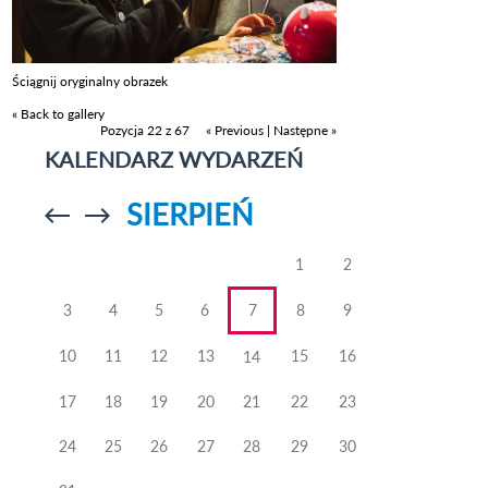
Ściągnij oryginalny obrazek
« Back to gallery
Pozycja 22 z 67
« Previous
|
Następne »
KALENDARZ WYDARZEŃ
SIERPIEŃ
Przejdź do
Przejdź do
poprzedniego
poprzedniego
miesiąca
miesiąca
1
2
3
4
5
6
7
8
9
10
11
12
13
15
16
14
17
18
19
20
21
22
23
24
25
26
27
28
29
30