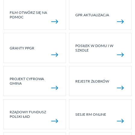
FILM OTWÓRZ SIĘ NA
GPR AKTUALIZACJA
POMOC
POSIŁEK W DOMU I W
GRANTY PPGR
SZKOLE
PROJEKT CYFROWA
REJESTR ŻŁOBKÓW
GMINA
RZĄDOWY FUNDUSZ
SESJE RM ONLINE
POLSKI ŁAD