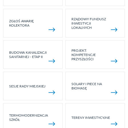
RZĄDOWY FUNDUSZ
ZGŁOŚ AWARIĘ
INWESTYCJI
KOLEKTORA
LOKALNYCH
PROJEKT:
BUDOWA KANALIZACJI
KOMPETENCJE
SANITARNEJ - ETAP II
PRZYSZŁOŚCI
SOLARY I PIECE NA
SESJE RADY MIEJSKIEJ
BIOMASĘ
TERMOMODERNIZACJA
TERENY INWESTYCYJNE
SZKÓŁ