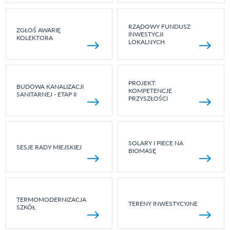
RZĄDOWY FUNDUSZ
ZGŁOŚ AWARIĘ
INWESTYCJI
KOLEKTORA
LOKALNYCH
PROJEKT:
BUDOWA KANALIZACJI
KOMPETENCJE
SANITARNEJ - ETAP II
PRZYSZŁOŚCI
SOLARY I PIECE NA
SESJE RADY MIEJSKIEJ
BIOMASĘ
TERMOMODERNIZACJA
TERENY INWESTYCYJNE
SZKÓŁ