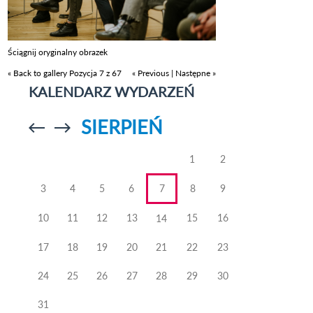
Ściągnij oryginalny obrazek
« Back to gallery
Pozycja 7 z 67
« Previous
|
Następne »
KALENDARZ WYDARZEŃ
SIERPIEŃ
Przejdź do
Przejdź do
poprzedniego
poprzedniego
miesiąca
miesiąca
1
2
3
4
5
6
7
8
9
10
11
12
13
15
16
14
17
18
19
20
21
22
23
24
25
26
27
28
29
30
31