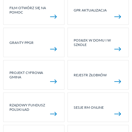
FILM OTWÓRZ SIĘ NA
GPR AKTUALIZACJA
POMOC
POSIŁEK W DOMU I W
GRANTY PPGR
SZKOLE
PROJEKT CYFROWA
REJESTR ŻŁOBKÓW
GMINA
RZĄDOWY FUNDUSZ
SESJE RM ONLINE
POLSKI ŁAD