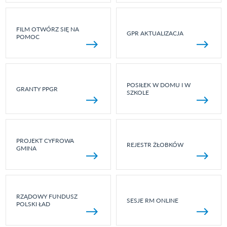
FILM OTWÓRZ SIĘ NA
GPR AKTUALIZACJA
POMOC
POSIŁEK W DOMU I W
GRANTY PPGR
SZKOLE
PROJEKT CYFROWA
REJESTR ŻŁOBKÓW
GMINA
RZĄDOWY FUNDUSZ
SESJE RM ONLINE
POLSKI ŁAD