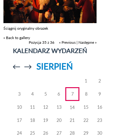
Ściągnij oryginalny obrazek
« Back to gallery
Pozycja 35 z 36
« Previous
|
Następne »
KALENDARZ WYDARZEŃ
SIERPIEŃ
Przejdź do
Przejdź do
poprzedniego
poprzedniego
miesiąca
miesiąca
1
2
3
4
5
6
7
8
9
10
11
12
13
15
16
14
17
18
19
20
21
22
23
24
25
26
27
28
29
30