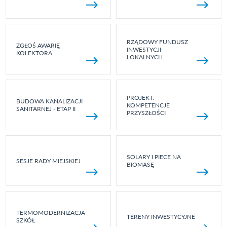
RZĄDOWY FUNDUSZ
ZGŁOŚ AWARIĘ
INWESTYCJI
KOLEKTORA
LOKALNYCH
PROJEKT:
BUDOWA KANALIZACJI
KOMPETENCJE
SANITARNEJ - ETAP II
PRZYSZŁOŚCI
SOLARY I PIECE NA
SESJE RADY MIEJSKIEJ
BIOMASĘ
TERMOMODERNIZACJA
TERENY INWESTYCYJNE
SZKÓŁ