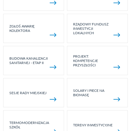
RZĄDOWY FUNDUSZ
ZGŁOŚ AWARIĘ
INWESTYCJI
KOLEKTORA
LOKALNYCH
PROJEKT:
BUDOWA KANALIZACJI
KOMPETENCJE
SANITARNEJ - ETAP II
PRZYSZŁOŚCI
SOLARY I PIECE NA
SESJE RADY MIEJSKIEJ
BIOMASĘ
TERMOMODERNIZACJA
TERENY INWESTYCYJNE
SZKÓŁ