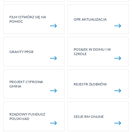
FILM OTWÓRZ SIĘ NA
GPR AKTUALIZACJA
POMOC
POSIŁEK W DOMU I W
GRANTY PPGR
SZKOLE
PROJEKT CYFROWA
REJESTR ŻŁOBKÓW
GMINA
RZĄDOWY FUNDUSZ
SESJE RM ONLINE
POLSKI ŁAD