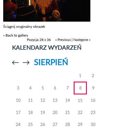
Ściągnij oryginalny obrazek
« Back to gallery
Pozycja 28 z 36
« Previous
|
Następne »
KALENDARZ WYDARZEŃ
SIERPIEŃ
Przejdź do
Przejdź do
poprzedniego
poprzedniego
miesiąca
miesiąca
1
2
3
4
5
6
7
8
9
10
11
12
13
14
16
15
17
18
19
20
21
22
23
24
25
26
27
28
29
30