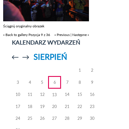
Ściągnij oryginalny obrazek
« Back to gallery
Pozycja 9 z 36
« Previous
|
Następne »
KALENDARZ WYDARZEŃ
SIERPIEŃ
Przejdź do
Przejdź do
poprzedniego
poprzedniego
miesiąca
miesiąca
1
2
3
4
5
6
7
8
9
10
11
12
14
15
16
13
17
18
19
20
21
22
23
24
25
26
27
28
29
30