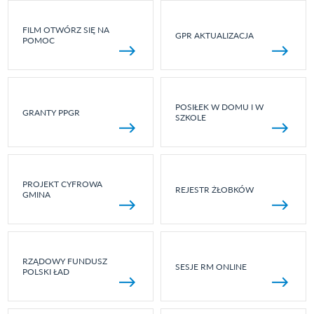
FILM OTWÓRZ SIĘ NA
GPR AKTUALIZACJA
POMOC
POSIŁEK W DOMU I W
GRANTY PPGR
SZKOLE
PROJEKT CYFROWA
REJESTR ŻŁOBKÓW
GMINA
RZĄDOWY FUNDUSZ
SESJE RM ONLINE
POLSKI ŁAD