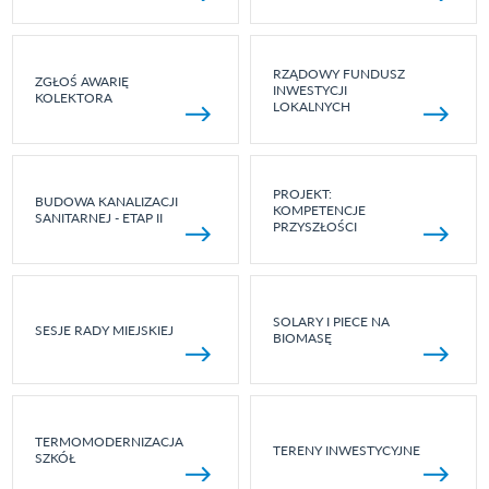
RZĄDOWY FUNDUSZ
ZGŁOŚ AWARIĘ
INWESTYCJI
KOLEKTORA
LOKALNYCH
PROJEKT:
BUDOWA KANALIZACJI
KOMPETENCJE
SANITARNEJ - ETAP II
PRZYSZŁOŚCI
SOLARY I PIECE NA
SESJE RADY MIEJSKIEJ
BIOMASĘ
TERMOMODERNIZACJA
TERENY INWESTYCYJNE
SZKÓŁ