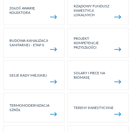
RZĄDOWY FUNDUSZ
ZGŁOŚ AWARIĘ
INWESTYCJI
KOLEKTORA
LOKALNYCH
PROJEKT:
BUDOWA KANALIZACJI
KOMPETENCJE
SANITARNEJ - ETAP II
PRZYSZŁOŚCI
SOLARY I PIECE NA
SESJE RADY MIEJSKIEJ
BIOMASĘ
TERMOMODERNIZACJA
TERENY INWESTYCYJNE
SZKÓŁ