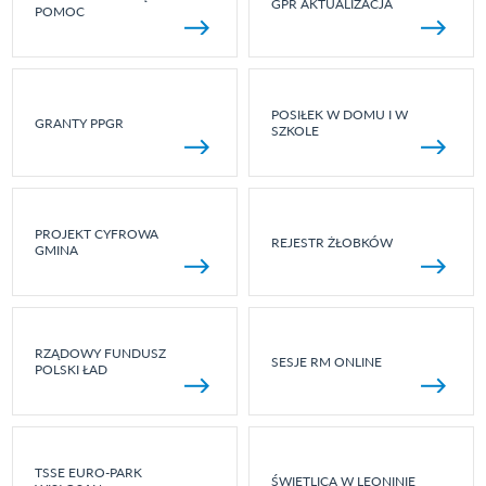
GPR AKTUALIZACJA
POMOC
POSIŁEK W DOMU I W
GRANTY PPGR
SZKOLE
PROJEKT CYFROWA
REJESTR ŻŁOBKÓW
GMINA
RZĄDOWY FUNDUSZ
SESJE RM ONLINE
POLSKI ŁAD
TSSE EURO-PARK
ŚWIETLICA W LEONINIE