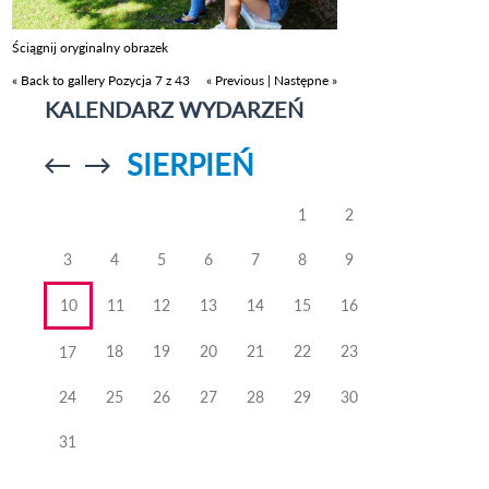
Ściągnij oryginalny obrazek
« Back to gallery
Pozycja 7 z 43
« Previous
|
Następne »
KALENDARZ WYDARZEŃ
SIERPIEŃ
Przejdź do
Przejdź do
poprzedniego
poprzedniego
miesiąca
miesiąca
1
2
3
4
5
6
7
8
9
10
11
12
13
14
15
16
18
19
20
21
22
23
17
24
25
26
27
28
29
30
31