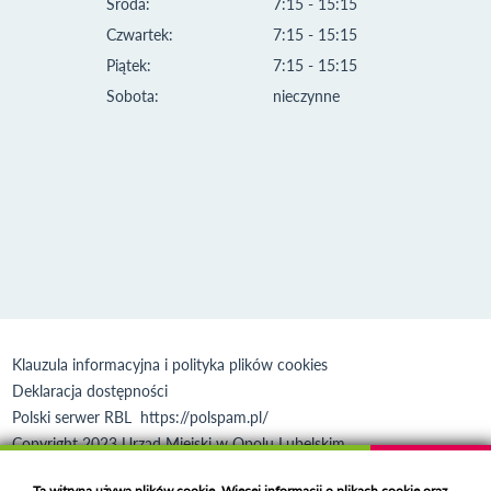
Środa:
7:15 - 15:15
Czwartek:
7:15 - 15:15
Piątek:
7:15 - 15:15
Sobota:
nieczynne
Klauzula informacyjna i polityka plików cookies
Deklaracja dostępności
Polski serwer RBL
https://polspam.pl/
Copyright 2023 Urząd Miejski w Opolu Lubelskim
Created by
VOBACOM
Odnośnik otworzy się w nowym oknie
Ta witryna używa plików cookie. Więcej informacji o plikach cookie oraz