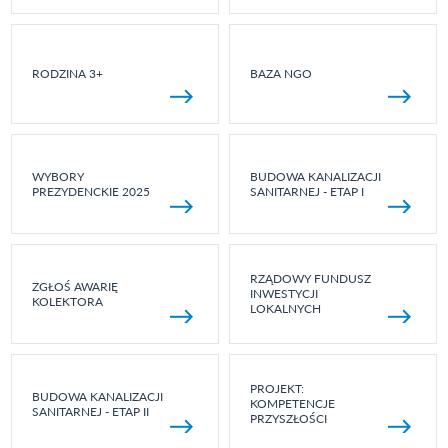
RODZINA 3+
BAZA NGO
WYBORY
BUDOWA KANALIZACJI
PREZYDENCKIE 2025
SANITARNEJ - ETAP I
RZĄDOWY FUNDUSZ
ZGŁOŚ AWARIĘ
INWESTYCJI
KOLEKTORA
LOKALNYCH
PROJEKT:
BUDOWA KANALIZACJI
KOMPETENCJE
SANITARNEJ - ETAP II
PRZYSZŁOŚCI