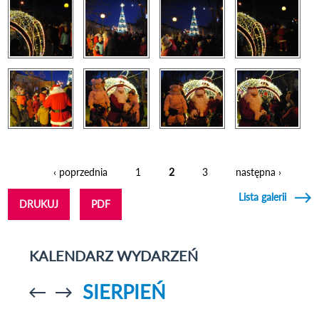
‹ poprzednia
1
2
3
następna ›
Strony
Lista galerii
DRUKUJ
PDF
KALENDARZ WYDARZEŃ
SIERPIEŃ
Przejdź do
Przejdź do
poprzedniego
poprzedniego
miesiąca
miesiąca