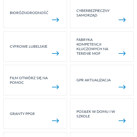
CYBERBEZPIECZNY
BIORÓŻNORODNOŚĆ
SAMORZĄD
FABRYKA
KOMPETENCJI
CYFROWE LUBELSKIE
KLUCZOWYCH NA
TERENIE MOF
FILM OTWÓRZ SIĘ NA
GPR AKTUALIZACJA
POMOC
POSIŁEK W DOMU I W
GRANTY PPGR
SZKOLE