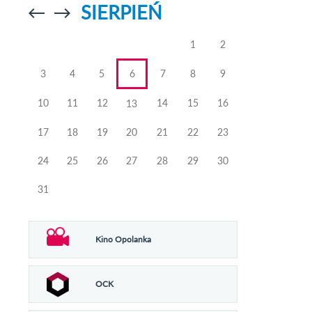
SIERPIEŃ
Przejdź do
Przejdź do
poprzedniego
poprzedniego
miesiąca
miesiąca
1
2
3
4
5
6
7
8
9
10
11
12
14
15
16
13
17
18
19
20
21
22
23
24
25
26
27
28
29
30
31
Kino Opolanka
OCK