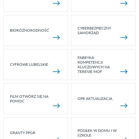
CYBERBEZPIECZNY
BIORÓŻNORODNOŚĆ
SAMORZĄD
FABRYKA
KOMPETENCJI
CYFROWE LUBELSKIE
KLUCZOWYCH NA
TERENIE MOF
FILM OTWÓRZ SIĘ NA
GPR AKTUALIZACJA
POMOC
POSIŁEK W DOMU I W
GRANTY PPGR
SZKOLE