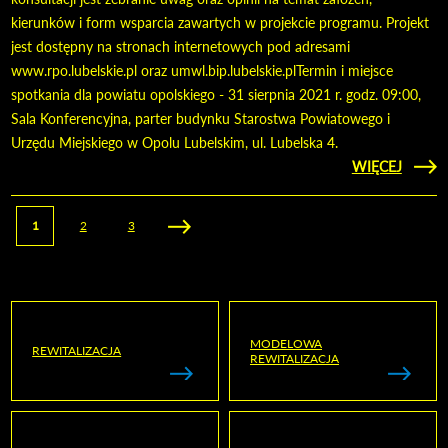
kierunków i form wsparcia zawartych w projekcie programu. Projekt
jest dostępny na stronach internetowych pod adresami
www.rpo.lubelskie.pl oraz umwl.bip.lubelskie.plTermin i miejsce
spotkania dla powiatu opolskiego - 31 sierpnia 2021 r. godz. 09:00,
Sala Konferencyjna, parter budynku Starostwa Powiatowego i
Urzędu Miejskiego w Opolu Lubelskim, ul. Lubelska 4.
CZYTAJ
WIĘCEJ
O FU
EUROP
LUBEL
Strony
1
2
3
2021
MODELOWA
REWITALIZACJA
REWITALIZACJA