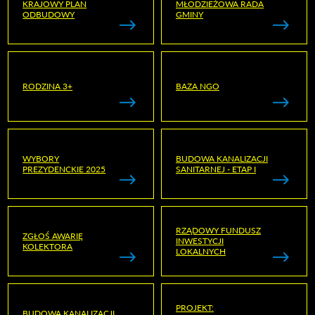
KRAJOWY PLAN
MŁODZIEŻOWA RADA
ODBUDOWY
GMINY
RODZINA 3+
BAZA NGO
WYBORY
BUDOWA KANALIZACJI
PREZYDENCKIE 2025
SANITARNEJ - ETAP I
RZĄDOWY FUNDUSZ
ZGŁOŚ AWARIĘ
INWESTYCJI
KOLEKTORA
LOKALNYCH
PROJEKT:
BUDOWA KANALIZACJI