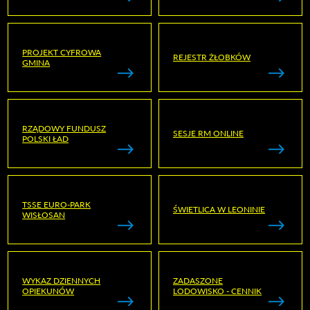
PROJEKT CYFROWA
REJESTR ŻŁOBKÓW
GMINA
RZĄDOWY FUNDUSZ
SESJE RM ONLINE
POLSKI ŁAD
TSSE EURO-PARK
ŚWIETLICA W LEONINIE
WISŁOSAN
WYKAZ DZIENNYCH
ZADASZONE
OPIEKUNÓW
LODOWISKO - CENNIK