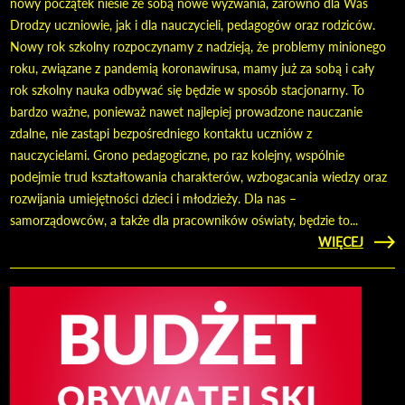
nowy początek niesie ze sobą nowe wyzwania, zarówno dla Was
Drodzy uczniowie, jak i dla nauczycieli, pedagogów oraz rodziców.
Nowy rok szkolny rozpoczynamy z nadzieją, że problemy minionego
roku, związane z pandemią koronawirusa, mamy już za sobą i cały
rok szkolny nauka odbywać się będzie w sposób stacjonarny. To
bardzo ważne, ponieważ nawet najlepiej prowadzone nauczanie
zdalne, nie zastąpi bezpośredniego kontaktu uczniów z
nauczycielami. Grono pedagogiczne, po raz kolejny, wspólnie
podejmie trud kształtowania charakterów, wzbogacania wiedzy oraz
rozwijania umiejętności dzieci i młodzieży. Dla nas –
samorządowców, a także dla pracowników oświaty, będzie to...
CZYTAJ
WIĘCEJ
BURM
Z
ROZPO
N
SZK