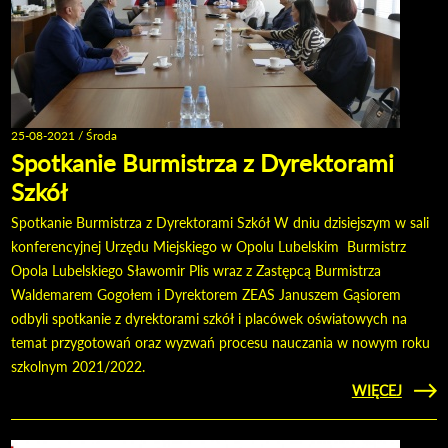
25-08-2021 / Środa
Spotkanie Burmistrza z Dyrektorami
Szkół
Spotkanie Burmistrza z Dyrektorami Szkół W dniu dzisiejszym w sali
konferencyjnej Urzędu Miejskiego w Opolu Lubelskim Burmistrz
Opola Lubelskiego Sławomir Plis wraz z Zastępcą Burmistrza
Waldemarem Gogołem i Dyrektorem ZEAS Januszem Gąsiorem
odbyli spotkanie z dyrektorami szkół i placówek oświatowych na
temat przygotowań oraz wyzwań procesu nauczania w nowym roku
szkolnym 2021/2022.
CZYTAJ
WIĘCEJ
O SP
BURMI
DYREK