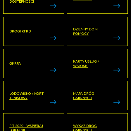
DOSTĘPNOŚCI
DZIENNY DOM
DROGI RFRD
POMOCY
KARTY USŁUG /
GKRPA
WNIOSKI
LODOWISKO / KORT
MAPA DRÓG
TENISOWY
GMINNYCH
PIT 2020 - WSPIERAJ
WYKAZ DRÓG
LOKALNIE
GMINNYCH