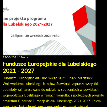
25-08-2021 / Środa
Fundusze Europejskie dla Lubelskiego
2021 - 2027
Fundusze Europejskie dla Lubelskiego 2021 - 2027 Marszałek
Województwa Lubelskiego Jarosław Stawiarski zaprasza wszystkie
podmioty zainteresowane do udziału w spotkaniach w powiatach
województwa lubelskiego w ramach konsultacji społecznych projektu
programu Fundusze Europejskie dla Lubelskiego 2021-2027. Celem
konsultacji jest zebranie uwag oraz opinii na temat założeń,