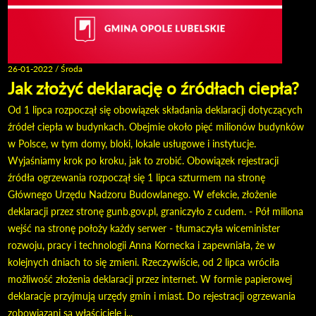
26-01-2022 / Środa
Jak złożyć deklarację o źródłach ciepła?
Od 1 lipca rozpoczął się obowiązek składania deklaracji dotyczących
źródeł ciepła w budynkach. Obejmie około pięć milionów budynków
w Polsce, w tym domy, bloki, lokale usługowe i instytucje.
Wyjaśniamy krok po kroku, jak to zrobić. Obowiązek rejestracji
źródła ogrzewania rozpoczął się 1 lipca szturmem na stronę
Głównego Urzędu Nadzoru Budowlanego. W efekcie, złożenie
deklaracji przez stronę gunb.gov.pl, graniczyło z cudem. - Pół miliona
wejść na stronę położy każdy serwer - tłumaczyła wiceminister
rozwoju, pracy i technologii Anna Kornecka i zapewniała, że w
kolejnych dniach to się zmieni. Rzeczywiście, od 2 lipca wróciła
możliwość złożenia deklaracji przez internet. W formie papierowej
deklaracje przyjmują urzędy gmin i miast. Do rejestracji ogrzewania
zobowiązani są właściciele i...