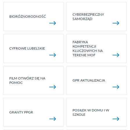
CYBERBEZPIECZNY
BIORÓŻNORODNOŚĆ
SAMORZĄD
FABRYKA
KOMPETENCJI
CYFROWE LUBELSKIE
KLUCZOWYCH NA
TERENIE MOF
FILM OTWÓRZ SIĘ NA
GPR AKTUALIZACJA
POMOC
POSIŁEK W DOMU I W
GRANTY PPGR
SZKOLE