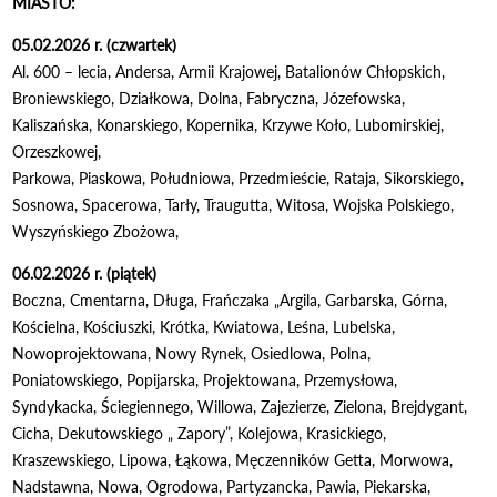
MIASTO:
05.02.2026 r. (czwartek)
Al. 600 – lecia, Andersa, Armii Krajowej, Batalionów Chłopskich,
Broniewskiego, Działkowa, Dolna, Fabryczna, Józefowska,
Kaliszańska, Konarskiego, Kopernika, Krzywe Koło, Lubomirskiej,
Orzeszkowej,
Parkowa, Piaskowa, Południowa, Przedmieście, Rataja, Sikorskiego,
Sosnowa, Spacerowa, Tarły, Traugutta, Witosa, Wojska Polskiego,
Wyszyńskiego Zbożowa,
06.02.2026 r. (piątek)
Boczna, Cmentarna, Długa, Frańczaka „Argila, Garbarska, Górna,
Kościelna, Kościuszki, Krótka, Kwiatowa, Leśna, Lubelska,
Nowoprojektowana, Nowy Rynek, Osiedlowa, Polna,
Poniatowskiego, Popijarska, Projektowana, Przemysłowa,
Syndykacka, Ściegiennego, Willowa, Zajezierze, Zielona, Brejdygant,
Cicha, Dekutowskiego „ Zapory”, Kolejowa, Krasickiego,
Kraszewskiego, Lipowa, Łąkowa, Męczenników Getta, Morwowa,
Nadstawna, Nowa, Ogrodowa, Partyzancka, Pawia, Piekarska,