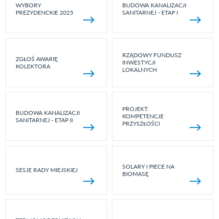
WYBORY
BUDOWA KANALIZACJI
PREZYDENCKIE 2025
SANITARNEJ - ETAP I
RZĄDOWY FUNDUSZ
ZGŁOŚ AWARIĘ
INWESTYCJI
KOLEKTORA
LOKALNYCH
PROJEKT:
BUDOWA KANALIZACJI
KOMPETENCJE
SANITARNEJ - ETAP II
PRZYSZŁOŚCI
SOLARY I PIECE NA
SESJE RADY MIEJSKIEJ
BIOMASĘ