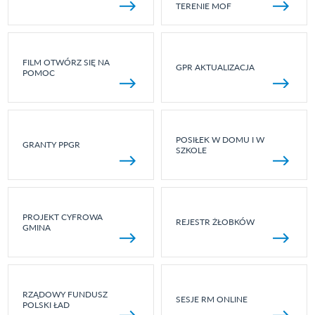
TERENIE MOF
FILM OTWÓRZ SIĘ NA
GPR AKTUALIZACJA
POMOC
POSIŁEK W DOMU I W
GRANTY PPGR
SZKOLE
PROJEKT CYFROWA
REJESTR ŻŁOBKÓW
GMINA
RZĄDOWY FUNDUSZ
SESJE RM ONLINE
POLSKI ŁAD