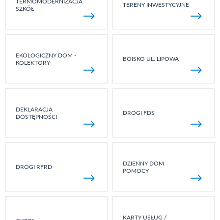
TERMOMODERNIZACJA
TERENY INWESTYCYJNE
SZKÓŁ
EKOLOGICZNY DOM -
BOISKO UL. LIPOWA
KOLEKTORY
DEKLARACJA
DROGI FDS
DOSTĘPNOŚCI
DZIENNY DOM
DROGI RFRD
POMOCY
KARTY USŁUG /