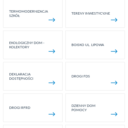
TERMOMODERNIZACJA
TERENY INWESTYCYJNE
SZKÓŁ
EKOLOGICZNY DOM -
BOISKO UL. LIPOWA
KOLEKTORY
DEKLARACJA
DROGI FDS
DOSTĘPNOŚCI
DZIENNY DOM
DROGI RFRD
POMOCY