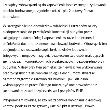
i
zarządcy zobowiązani są do zapewnienia bezpiecznego użytkowania
obiektu budowlanego,
zgodnie z art. 61 pkt 2 ustawy Prawo
budowlane.
W szczeg
ólno
ści do obowiązk
ów w
łaścicieli i zarządc
ów nale
ży
niedopuszczanie do
przeciążenia konstrukcji budynku przez
zalegający na dachu śnieg i zapewnienie w razie
konieczności
odśnieżania dachu oraz element
ów elewacji budynku. Obowi
ązek ten
obejmuje
także usuwanie sopli, brył, nawis
ów lodowych i
śniegowych, mogących zagrozić
bezpieczeństwu os
ób znajduj
ących
się na ciągach komunikacyjnych przebiegających
bezpośrednio przy
budynku.
Należy przy tym pamiętać, że niewłaściwe wykonywanie
prac związanych z
usuwaniem śniegu z dachu może stwarzać
ogromne zagrożenie zar
ówno dla budynku, jak i
dla osób
wykonuj
ących te prace. Dlatego muszą być one prowadzone z
zachowaniem zasad
bezpieczeństwa i przepis
ów BHP.
Przypominam równie
ż, że kto nie zapewnia wykonania okresowej
kontroli podlega
karze grzywny (art. 93 pkt 8 ustawy - Prawo