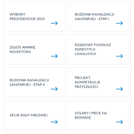
WYBORY
BUDOWA KANALIZACJI
PREZYDENCKIE 2025
SANITARNEJ - ETAP I
RZĄDOWY FUNDUSZ
ZGŁOŚ AWARIĘ
INWESTYCJI
KOLEKTORA
LOKALNYCH
PROJEKT:
BUDOWA KANALIZACJI
KOMPETENCJE
SANITARNEJ - ETAP II
PRZYSZŁOŚCI
SOLARY I PIECE NA
SESJE RADY MIEJSKIEJ
BIOMASĘ