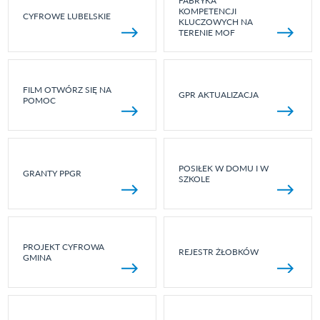
FABRYKA
KOMPETENCJI
CYFROWE LUBELSKIE
KLUCZOWYCH NA
TERENIE MOF
FILM OTWÓRZ SIĘ NA
GPR AKTUALIZACJA
POMOC
POSIŁEK W DOMU I W
GRANTY PPGR
SZKOLE
PROJEKT CYFROWA
REJESTR ŻŁOBKÓW
GMINA