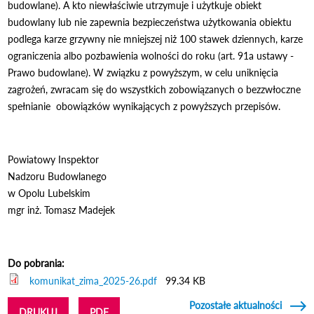
budowlane). A kto niewłaściwie utrzymuje i
użytkuje obiekt
budowlany lub nie zapewnia bezpieczeństwa użytkowania obiektu
podlega
karze grzywny nie mniejszej niż 100 stawek dziennych, karze
ograniczenia albo pozbawienia
wolności do roku (art. 91a ustawy -
Prawo budowlane). W związku z powyższym, w celu
uniknięcia
zagrożeń, zwracam się do wszystkich zobowiązanych o bezzwłoczne
spełnianie
obowiązk
ów wynikaj
ących z powyższych przepis
ów.
Powiatowy Inspektor
Nadzoru Budowlanego
w Opolu Lubelskim
mgr in
ż. Tomasz Madejek
Do pobrania:
komunikat_zima_2025-26.pdf
99.34 KB
Pozostałe aktualności
DRUKUJ
PDF