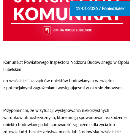
12-01-2026 / Poniedziałek
Komunikat
Powiatowego Inspektora Nadzoru Budowlanego
w Opolu
Lubelskim
do w
łaścicieli i zarządc
ów obiektów budowlanych w zwi
ązku
z
potencjalnymi zagrożeniami występującymi w okresie zimowym.
Przypominam, że w sytuacji występowania niekorzystnych
warunk
ów
atmosferycznych, które mog
ą spowodować uszkodzenie
obiektu budowlanego lub sprowadzić
zagrożenie dla życia lub
zdrowia ludzi, bezpieczeństwa mienia lub środowiska, właściciele